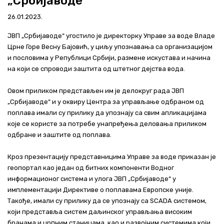
„Србијаводе“
Актуелно
26.01.2023.
Контакт
ЈВП „Србијаводе“ угостило је директорку Управе за воде Владе
Црне Горе Весну Бајовић, у циљу упознавања са организацијом
+381 11 311 94 00
office@srbijavode.rs
и пословима у Републици Србији, размене искустава и начина
на који се спроводи заштита од штетног дејства вода.
Овом приликом представљен им је делокруг рада ЈВП
„Србијаводе“ и у оквиру Центра за управљање одбраном од
поплава имали су прилику да упознају са свим апликацијама
које се користе за потребе унапређења деловања приликом
одбране и заштите од поплава.
Кроз презентацију представницима Управе за воде приказан је
геопортал као један од битних компоненти Водног
информационог система и улога ЈВП „Србијаводе“ у
имплементацији Директиве о поплавама Европске уније.
Такође, имали су прилику да се упознају са SCADA системом,
који представља систем даљинског управљања високим
бранама и црпним станицама, као и развојним системима који