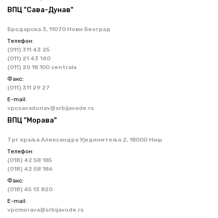
ВПЦ "Сава-Дунав"
Бродарска 3, 11070 Нови Београд
Телефон:
(011) 311 43 25
(011) 21 43 140
(011) 20 18 100 centrala
Факс:
(011) 311 29 27
Е-mail:
vpcsavadunav@srbijavode.rs
ВПЦ "Морава"
Трг краља Александра Ујединитеља 2, 18000 Ниш
Телефон:
(018) 42 58 185
(018) 42 58 186
Факс:
(018) 45 13 820
Е-mail:
vpcmorava@srbijavode.rs