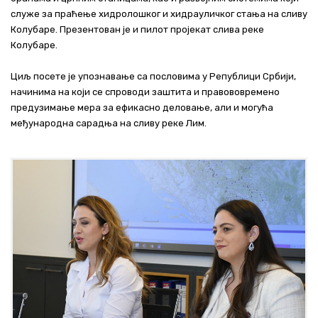
служе за праћење хидролошког и хидрауличког стања на сливу
Колубаре. Презентован је и пилот пројекат слива реке
Колубаре.
Циљ посете је упознавање са пословима у Републици Србији,
начинима на који се спроводи заштита и правововремено
предузимање мера за ефикасно деловање, али и могућа
међународна сарадња на сливу реке Лим.