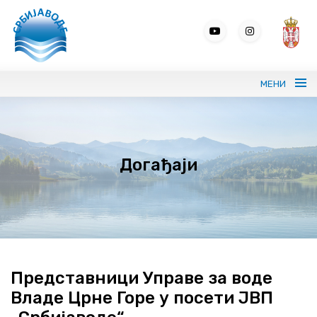
МЕНИ
Портрет ЈВП СРБИЈАВОДЕ
Догађаји
Вода без граница
Управљање водама
ВИС
Јавне набавке
Представници Управе за воде
Владе Црне Горе у посети ЈВП
Програми и извештаји