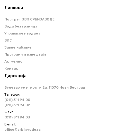
Линкови
Портрет ЈВП СРБИЈАВОДЕ
Вода без граница
Управљање водама
ВИС
Јавне набавке
Програми и извештаји
Актуелно
Контакт
Дирекција
Булевар уметности 2a, 11070 Нови Београд
Телефон:
(011) 311 94 00
(011) 311 94 02
Факс:
(011) 311 94 03
Е-mail:
office@srbijavode.rs