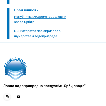
Брзи линкови
Републички Хидрометеоролошки
завод Србије
Министарство пољопривреде,
шумарства и водопривреде
Јавно водопривредно предузеће „Србијаводе"