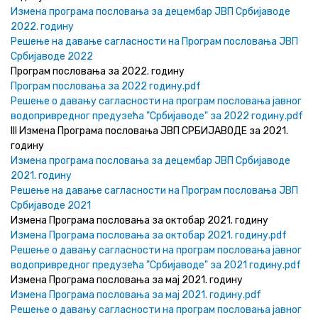
Измена програма пословања за децембар ЈВП Србијаводе
2022. годину
Решење на давање сагласности на Програм пословања ЈВП
Србијаводе 2022
Програм пословања за 2022. годину
Програм пословања за 2022 годину.pdf
Решење о давању сагласности на програм пословања јавног
водопривредног предузећа "Србијаводе" за 2022 годину.pdf
III Измена Програма пословања ЈВП СРБИЈАВОДЕ за 2021.
годину
Измена програма пословања за децембар ЈВП Србијаводе
2021. годину
Решење на давање сагласности на Програм пословања ЈВП
Србијаводе 2021
Измена Програма пословања за октобар 2021. годину
Измена Програма пословања за октобар 2021. годину.pdf
Решење о давању сагласности на програм пословања јавног
водопривредног предузећа "Србијаводе" за 2021 годину.pdf
Измена Програма пословања за мај 2021. годину
Измена Програма пословања за мај 2021. годину.pdf
Решење о давању сагласности на програм пословања јавног