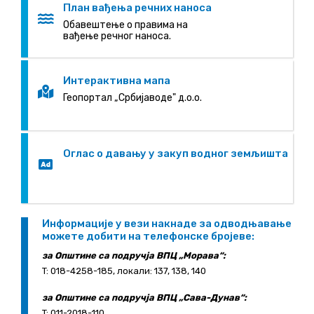
План вађења речних наноса
Oбавештење о правима на
вађење речног наноса.
Интерактивна мапа
Геопортал „Србијаводе" д.о.о.
Оглас о давању у закуп водног земљишта
Информације у вези накнаде за одводњавање
можете добити на телефонске бројеве:
за Општине са подручја ВПЦ „Морава“:
T: 018-4258-185, локали: 137, 138, 140
за Општине са подручја ВПЦ „Сава-Дунав“:
T: 011-2018-110