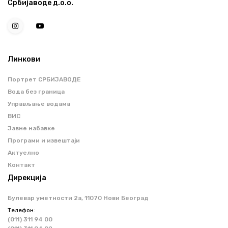
Србијаводе д.о.о.
Линкови
Портрет СРБИЈАВОДЕ
Вода без граница
Управљање водама
ВИС
Јавне набавке
Програми и извештаји
Актуелно
Контакт
Дирекција
Булевар уметности 2a, 11070 Нови Београд
Телефон:
(011) 311 94 00