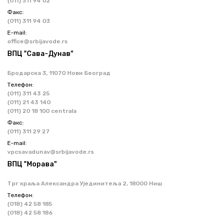
(011) 311 94 02
Факс:
(011) 311 94 03
Е-mail:
office@srbijavode.rs
ВПЦ "Сава-Дунав"
Бродарска 3, 11070 Нови Београд
Телефон:
(011) 311 43 25
(011) 21 43 140
(011) 20 18 100 centrala
Факс:
(011) 311 29 27
Е-mail:
vpcsavadunav@srbijavode.rs
ВПЦ "Морава"
Трг краља Александра Ујединитеља 2, 18000 Ниш
Телефон:
(018) 42 58 185
(018) 42 58 186