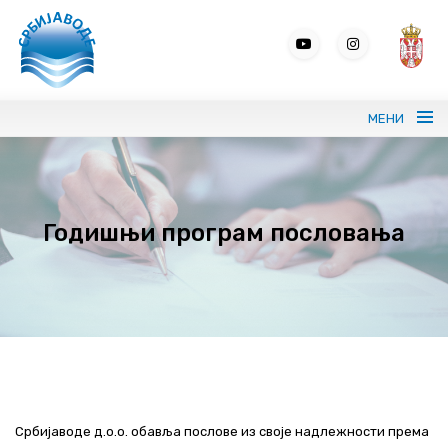
МЕНИ
Портрет СРБИЈАВОДЕ
Годишњи програм пословања
Вода без граница
Управљање водама
ВИС
Јавне набавке
Програми и извештаји
Србијаводе д.о.о. обавља послове из своје надлежности према