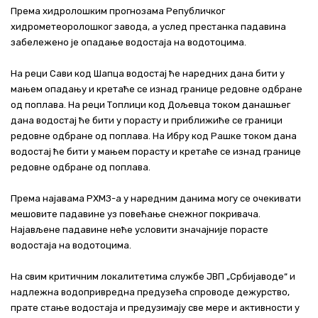
Према хидролошким прогнозама Републичког
Актуелно
хидрометеоролошког завода, а услед престанка падавина
забележено је опадање водостаја на водотоцима.
Контакт
На реци Сави код Шапца водостај ће наредних дана бити у
+381 11 311 94 00
office@srbijavode.rs
мањем опадању и кретаће се изнад границе редовне одбране
од поплава. На реци Топлици код Дољевца током данашњег
дана водостај ће бити у порасту и приближиће се граници
редовне одбране од поплава. На Ибру код Рашке током дана
водостај ће бити у мањем порасту и кретаће се изнад границе
редовне одбране од поплава.
Према најавама РХМЗ-а у наредним данима могу се очекивати
мешовите падавине уз повећање снежног покривача.
Најављене падавине неће условити значајније порасте
водостаја на водотоцима.
На свим критичним локалитетима службе ЈВП „Србијаводе“ и
надлежна водопривредна предузећа спроводе дежурство,
прате стање водостаја и предузимају све мере и активности у