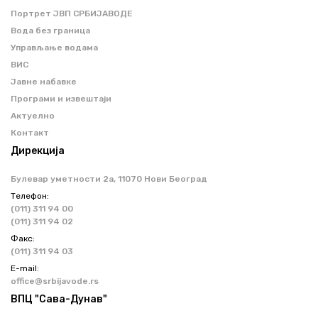
Портрет ЈВП СРБИЈАВОДЕ
Вода без граница
Управљање водама
ВИС
Јавне набавке
Програми и извештаји
Актуелно
Контакт
Дирекција
Булевар уметности 2a, 11070 Нови Београд
Телефон:
(011) 311 94 00
(011) 311 94 02
Факс:
(011) 311 94 03
Е-mail:
office@srbijavode.rs
ВПЦ "Сава-Дунав"