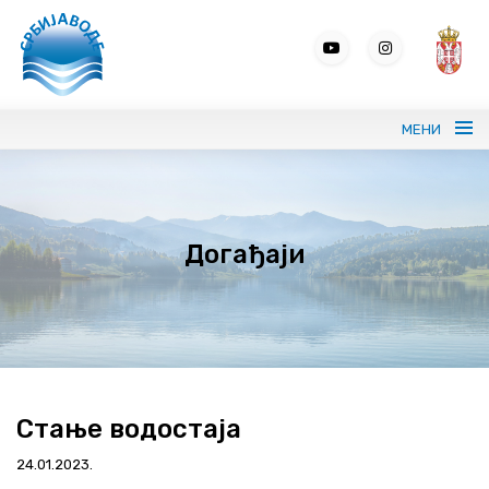
МЕНИ
Портрет ЈВП СРБИЈАВОДЕ
Догађаји
Вода без граница
Управљање водама
ВИС
Јавне набавке
Стање водостаја
Програми и извештаји
24.01.2023.