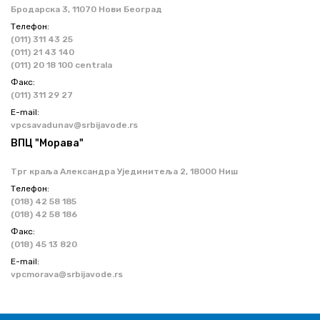
Бродарска 3, 11070 Нови Београд
Телефон:
(011) 311 43 25
(011) 21 43 140
(011) 20 18 100 centrala
Факс:
(011) 311 29 27
Е-mail:
vpcsavadunav@srbijavode.rs
ВПЦ "Морава"
Трг краља Александра Ујединитеља 2, 18000 Ниш
Телефон:
(018) 42 58 185
(018) 42 58 186
Факс:
(018) 45 13 820
Е-mail:
vpcmorava@srbijavode.rs