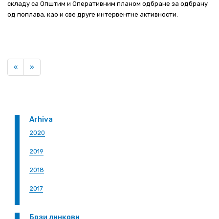
складу са Општим и Оперативним планом одбране за одбрану
од поплава, као и све друге интервентне активности.
Previous
Next
«
»
Arhiva
2020
2019
2018
2017
Брзи линкови