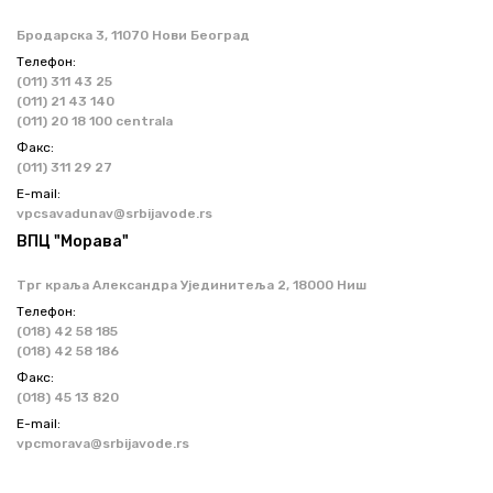
Бродарска 3, 11070 Нови Београд
Телефон:
(011) 311 43 25
(011) 21 43 140
(011) 20 18 100 centrala
Факс:
(011) 311 29 27
Е-mail:
vpcsavadunav@srbijavode.rs
ВПЦ "Морава"
Трг краља Александра Ујединитеља 2, 18000 Ниш
Телефон:
(018) 42 58 185
(018) 42 58 186
Факс:
(018) 45 13 820
Е-mail:
vpcmorava@srbijavode.rs