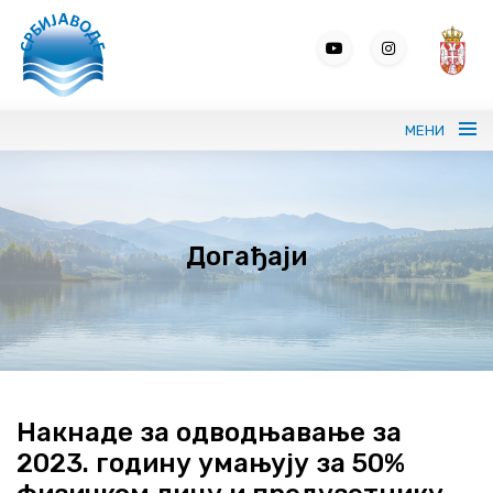
МЕНИ
Портрет ЈВП СРБИЈАВОДЕ
Догађаји
Вода без граница
Управљање водама
ВИС
Јавне набавке
Накнаде за одводњавање за
2023. годину умањују за 50%
Програми и извештаји