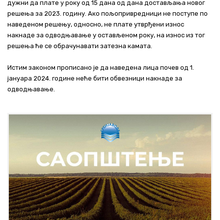
дужни да плате у року од 15 дана од дана достављања новог
решења за 2023. годину. Ако пољопривредници не поступе по
наведеном решењу, односно, не плате утврђени износ
накнаде за одводњавање у остављеном року, на износ из тог
решења ће се обрачунавати затезна камата.
Истим законом прописано је да наведена лица почев од 1.
јануара 2024. године неће бити обвезници накнаде за
одводњавање.