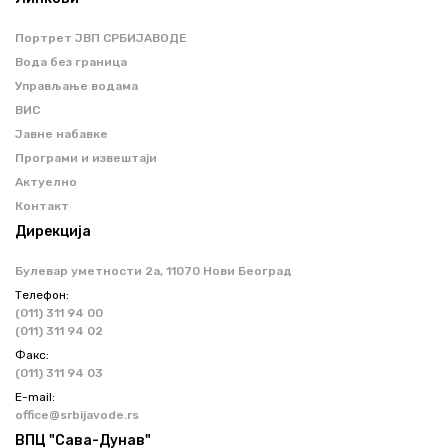
Портрет ЈВП СРБИЈАВОДЕ
Вода без граница
Управљање водама
ВИС
Јавне набавке
Програми и извештаји
Актуелно
Контакт
Дирекција
Булевар уметности 2a, 11070 Нови Београд
Телефон:
(011) 311 94 00
(011) 311 94 02
Факс:
(011) 311 94 03
Е-mail:
office@srbijavode.rs
ВПЦ "Сава-Дунав"