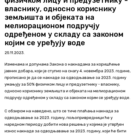
физичком лицу и предузетнику -
Актуелно
власнику, односно кориснику
земљишта и објеката на
Контакт
мелиорационом подручју
одређеном у складу са законом
+381 11 311 94 00
office@srbijavode.rs
којим се уређују воде
25.11.2023.
Изменама и допунама Закона о накнадама за коришћење
јавних добара, који је ступио на снагу 4. новембра 2023. године,
прописано је да се накнаде за одводњавање за 2023. годину
умањују за 50% физичком лицу и предузетнику - власнику,
односно кориснику земљишта и објеката на мелиорационом
подручју одређеном у складу са законом којим се уређују воде.
С обзиром на наведено, што се тиче плаћања накнада за
одводњавање за 2023. годину, пољопривредници ће у
наредном периоду добити нова решења у којима је утврђен
износ накнаде за одводњавање за 2023. годину, који ће бити