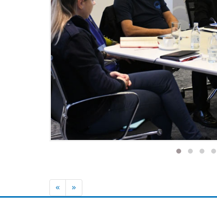
Previous
Next
«
»