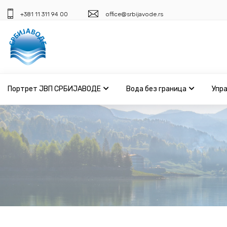
+381 11 311 94 00
office@srbijavode.rs
Портрет ЈВП СРБИЈАВОДЕ
Вода без граница
Упр
Портрет ЈВП СРБИЈАВОДЕ
Вода без граница
Управљање водама
ВИС
Јавне набавке