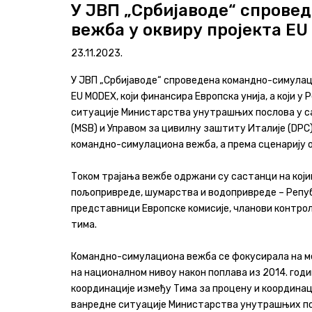
У ЈВП „Србијаводе“ спрове
вежба у оквиру пројекта E
Програми и извештаји
23.11.2023.
Актуелно
У ЈВП „Србијаводе“ спроведена командно-симулаци
Контакт
EU MODEX, који финансира Европска унија, а који 
ситуације Министарства унутрашњих послова у с
+381 11 311 94 00
office@srbijavode.rs
(MSB) и Управом за цивилну заштиту Италије (DPC),
командно-симулациона вежба, а према сценарију о
Током трајања вежбе одржани су састанци на ко
пољопривреде, шумарства и водопривреде – Републ
представници Европске комисије, чланови контролн
тима.
Командно-симулациона вежба се фокусирала на м
на националном нивоу након поплава из 2014. годи
координације између Тима за процену и координац
ванредне ситуације Министарства унутрашњих по