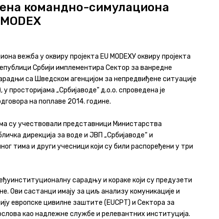
дена командно-симулациона
U MODEX
она вежба у оквиру пројекта EU MODEXУ оквиру пројекта
у Републици Србији имплементира Сектор за ванредне
арадњи са Шведском агенцијом за непредвиђене ситуације
 у просторијама „Србијаводе" д.о.о. спроведена је
дговора на поплаве 2014. године.
јима су учествовали представници Министарства
ичка дирекција за воде и ЈВП „Србијаводе“ и
ог тима и други учесници који су били распоређени у три
еђуинституционалну сарадњу и кораке који су предузети
не. Ови састанци имају за циљ анализу комуникације и
ију европске цивилне заштите (EUCPT) и Сектора за
слова као надлежне службе и релевантних институција.