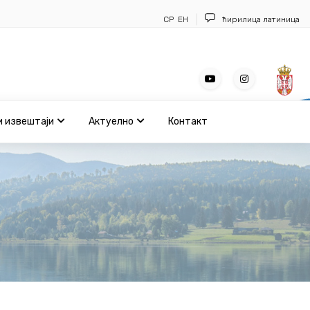
СР
ЕН
ћирилица
латиница
и извештаји
Актуелно
Контакт