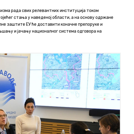
зма рада свих релевантних институција током
ојећег стања у наведеној области, а на основу одржане
не заштите ЕУ ће доставити коначне препоруке и
бољшању и јачању националног система одговора на