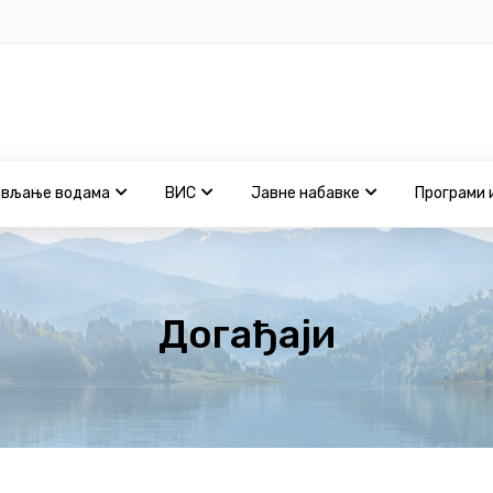
ављање водама
ВИС
Јавне набавке
Програми 
Догађаји