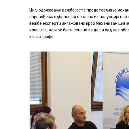
Циљ одржавања вежбе јесте представљање механи
спровођења одбране од поплава и евалуација пост
вежбе експерти ангажовани кроз Механизам цивил
извештај, који ће бити основа за даљи рад на по
катастрофе.