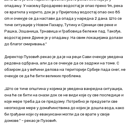
опадању. У насељу Бродарево водостај је опао преко 1m, река
се вратила у корито, док је у Пријепољу водостај опао око 85
cm и очекује се да настави да опада у наредна 2 дана. Што се
тиче ситуације у Новом Пазару, Тутину и Сјеници све реке и
Рашка, Јошаница, Трнавица и Грабовица бележе пад. Такође,
водостај реке Дрине је у опадању. На свим локацијама долази
до благог смиривања.“
Директор Пузовић рекао је да је на реци Сави очекује уведена
редовна одбрана, али да се очекује да се задржи на томе. С
обзиром да у већини делова на територији Србије пада снег, не
очекује се да ће бити великих проблема.
„Што се тиче општина у којима је уведена ванредна ситуација,
она ће се бити на снази док се не види које су све последице и
које мере треба да се предузму. Потребно је предузети све
неопходне мере у домаћинствима до којих је дошла вода, како
би грађани који су евакуисани могли да се врате у своје
домове.“ – рекао је Пузовић.