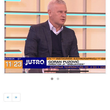
Previous
Next
«
»