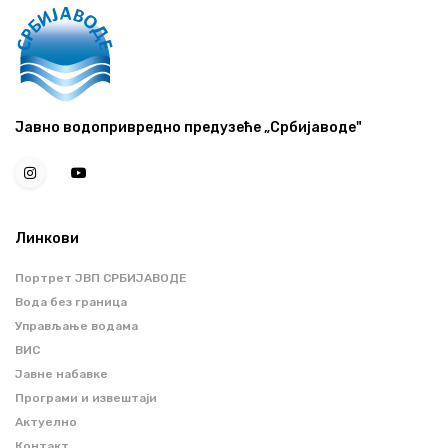
Јавно водопривредно предузеће „Србијаводе"
Линкови
Портрет ЈВП СРБИЈАВОДЕ
Вода без граница
Управљање водама
ВИС
Јавне набавке
Програми и извештаји
Актуелно
Контакт