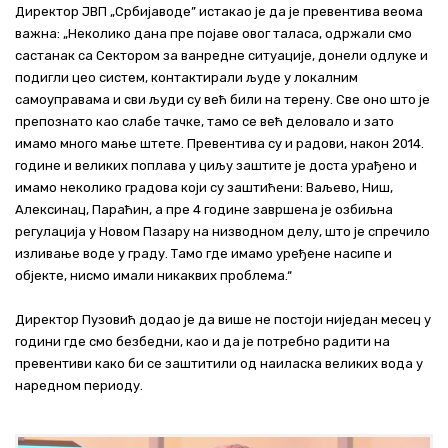
Директор ЈВП „Србијаводе” истакао је да је превентива веома
важна: „Неколико дана пре појаве овог таласа, одржали смо
састанак са Сектором за ванредне ситуације, донели одлуке и
подигли цео систем, контактирали људе у локалним
самоуправама и сви људи су већ били на терену. Све оно што је
препознато као слабе тачке, тамо се већ деловало и зато
имамо много мање штете. Превентива су и радови, након 2014.
године и великих поплава у циљу заштите је доста урађено и
имамо неколико градова који су заштићени: Ваљево, Ниш,
Алексинац, Параћин, а пре 4 године завршена је озбиљна
регулација у Новом Пазару на низводном делу, што је спречило
изливање воде у граду. Тамо где имамо уређене насипе и
објекте, нисмо имали никаквих проблема.“
Директор Пузовић додао је да више не постоји ниједан месец у
години где смо безбедни, као и да је потребно радити на
превентиви како би се заштитили од наиласка великих вода у
наредном периоду.