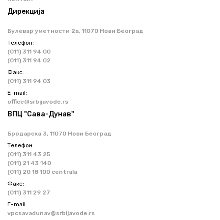
Дирекција
Булевар уметности 2a, 11070 Нови Београд
Телефон:
(011) 311 94 00
(011) 311 94 02
Факс:
(011) 311 94 03
Е-mail:
office@srbijavode.rs
ВПЦ "Сава-Дунав"
Бродарска 3, 11070 Нови Београд
Телефон:
(011) 311 43 25
(011) 21 43 140
(011) 20 18 100 centrala
Факс:
(011) 311 29 27
Е-mail:
vpcsavadunav@srbijavode.rs