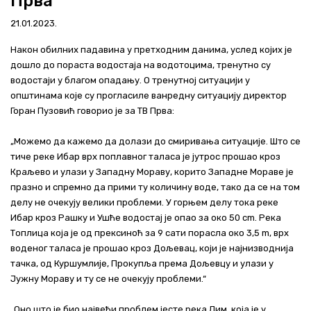
Прва
Актуелно
21.01.2023.
Контакт
Након обилних падавина у претходним данима, услед којих је
дошло до пораста водостаја на водотоцима, тренутно су
+381 11 311 94 00
office@srbijavode.rs
водостаји у благом опадању. О тренутној ситуацији у
општинама које су прогласиле ванредну ситуацију директор
Горан Пузовић говорио је за ТВ Прва:
„Можемо да кажемо да долази до смиривања ситуације. Што се
тиче реке Ибар врх поплавног таласа је јутрос прошао кроз
Краљево и улази у Западну Мораву, корито Западне Мораве је
празно и спремно да прими ту количину воде, тако да се на том
делу не очекују велики проблеми. У горњем делу тока реке
Ибар кроз Рашку и Ушће водостај је опао за око 50 cm. Река
Топлица која је од прексиноћ за 9 сати порасла око 3,5 m, врх
воденог таласа је прошао кроз Дољевац, који је најнизводнија
тачка, од Куршумлије, Прокупља према Дољевцу и улази у
Јужну Мораву и ту се не очекују проблеми.“
„Оно што је био највећи проблем јесте река Лим, која је у