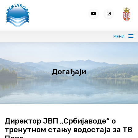
МЕНИ
Портрет ЈВП СРБИЈАВОДЕ
Догађаји
Вода без граница
Управљање водама
ВИС
Јавне набавке
Директор ЈВП „Србијаводе“ о
тренутном стању водостаја за ТВ
Програми и извештаји