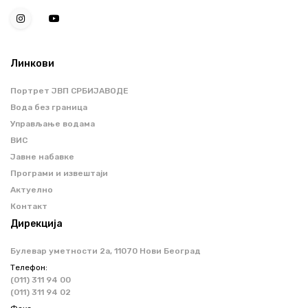
Линкови
Портрет ЈВП СРБИЈАВОДЕ
Вода без граница
Управљање водама
ВИС
Јавне набавке
Програми и извештаји
Актуелно
Контакт
Дирекција
Булевар уметности 2a, 11070 Нови Београд
Телефон:
(011) 311 94 00
(011) 311 94 02