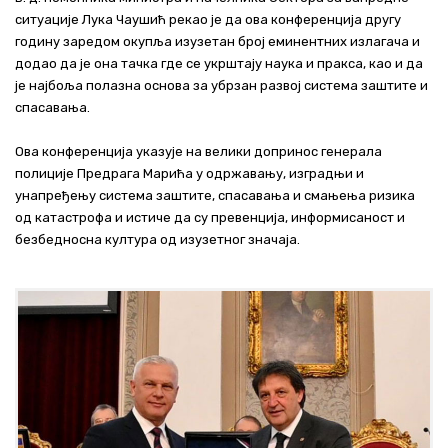
ситуације Лука Чаушић рекао је да ова конференција другу
годину заредом окупља изузетан број еминентних излагача и
додао да је она тачка где се укрштају наука и пракса, као и да
је најбоља полазна основа за убрзан развој система заштите и
спасавања.
Ова конференција указује на велики допринос генерала
полиције Предрага Марића у одржавању, изградњи и
унапређењу система заштите, спасавања и смањења ризика
од катастрофа и истиче да су превенција, информисаност и
безбедносна култура од изузетног значаја.