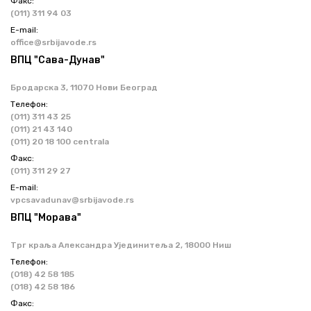
Факс:
(011) 311 94 03
Е-mail:
office@srbijavode.rs
ВПЦ "Сава-Дунав"
Бродарска 3, 11070 Нови Београд
Телефон:
(011) 311 43 25
(011) 21 43 140
(011) 20 18 100 centrala
Факс:
(011) 311 29 27
Е-mail:
vpcsavadunav@srbijavode.rs
ВПЦ "Морава"
Трг краља Александра Ујединитеља 2, 18000 Ниш
Телефон:
(018) 42 58 185
(018) 42 58 186
Факс: