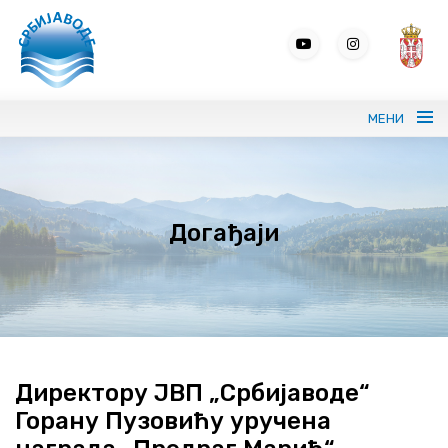
МЕНИ
Портрет ЈВП СРБИЈАВОДЕ
Догађаји
Вода без граница
Управљање водама
ВИС
Јавне набавке
Директору ЈВП „Србијаводе“
Горану Пузовићу уручена
Програми и извештаји