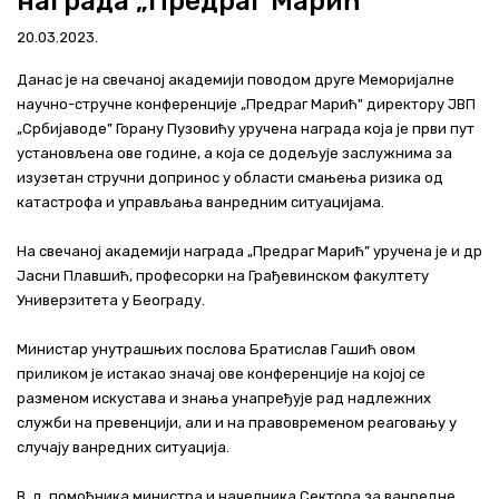
награда „Предраг Марић“
Актуелно
20.03.2023.
Контакт
Данас је на свечаној академији поводом друге Меморијалне
научно-стручне конференције „Предраг Марић" директору ЈВП
+381 11 311 94 00
office@srbijavode.rs
„Србијаводе” Горану Пузовићу уручена награда која је први пут
установљена ове године, а која се додељује заслужнима за
изузетан стручни допринос у области смањења ризика од
катастрофа и управљања ванредним ситуацијама.
На свечаној академији награда „Предраг Марић” уручена је и др
Јасни Плавшић, професорки на Грађевинском факултету
Универзитета у Београду.
Министар унутрашњих послова Братислав Гашић овом
приликом је истакао значај ове конференције на којој се
разменом искустава и знања унапређује рад надлежних
служби на превенцији, али и на правовременом реаговању у
случају ванредних ситуација.
В. д. помоћника министра и начелника Сектора за ванредне