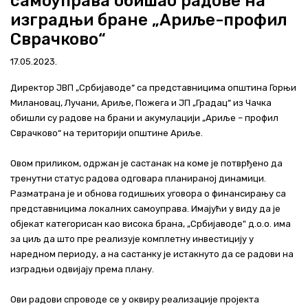
самоуправа обишао радове на
Актуелно
изградњи бране „Ариље-профил
Сврачково“
Контакт
17.05.2023.
+381 11 311 94 00
office@srbijavode.rs
Директор ЈВП „Србијаводе“ са представницима општина Горњи
Милановац, Лучани, Ариље, Пожега и ЈП „Градац“ из Чачка
обишли су радове на брани и акумулацији „Ариље – профил
Сврачково“ на територији општине Ариље.
Овом приликом, одржан је састанак на коме је потврђено да
тренутни статус радова одговара планираној динамици.
Разматрана је и обнова годишњих уговора о финансирању са
представницима локалних самоуправа. Имајући у виду да је
објекат категорисан као висока брана, „Србијаводе" д.о.о. има
за циљ да што пре реализује комплетну инвестицију у
наредном периоду, а на састанку је истакнуто да се радови на
изградњи одвијају према плану.
Ови радови спроводе се у оквиру реализације пројекта