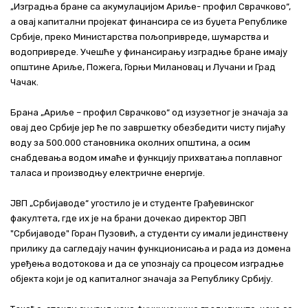
„Изградња бране са акумулацијом Ариље- профил Сврачково“,
а овај капитални пројекат финансира се из буџета Републике
Србије, преко Министарства пољопривреде, шумарства и
водопривреде. Учешће у финансирању изградње бране имају
општине Ариље, Пожега, Горњи Милановац и Лучани и Град
Чачак.
Брана „Ариље – профил Сврачково“ од изузетног је значаја за
овај део Србије јер ће по завршетку обезбедити чисту пијаћу
воду за 500.000 становника околних општина, а осим
снабдевања водом имаће и функцију прихватања поплавног
таласа и производњу електричне енергије.
ЈВП „Србијаводе“ угостило је и студенте Грађевинског
факултета, где их је на брани дочекао директор ЈВП
"Србијаводе" Горан Пузовић, а студенти су имали јединствену
прилику да сагледају начин функционисања и рада из домена
уређења водотокова и да се упознају са процесом изградње
објекта који је од капиталног значаја за Републику Србију.