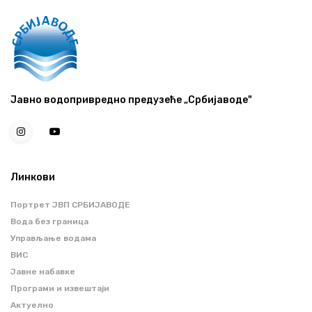
Јавно водопривредно предузеће „Србијаводе"
Линкови
Портрет ЈВП СРБИЈАВОДЕ
Вода без граница
Управљање водама
ВИС
Јавне набавке
Програми и извештаји
Актуелно