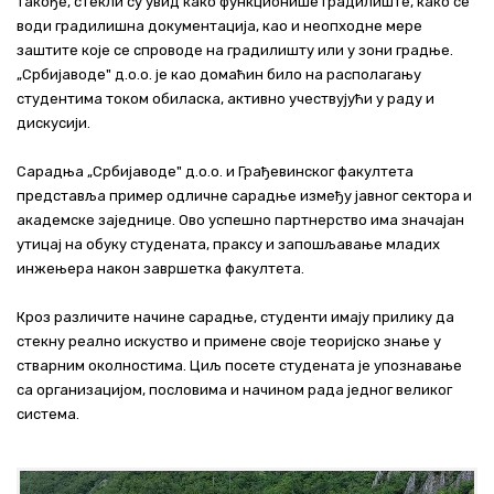
Такође, стекли су увид како функционише градилиште, како се
води градилишна документација, као и неопходне мере
заштите које се спроводе на градилишту или у зони градње.
„Србијаводе" д.о.о. је као домаћин било на располагању
студентима током обиласка, активно учествујући у раду и
дискусији.
Сарадња „Србијаводе" д.о.о. и Грађевинског факултета
представља пример одличне сарадње између јавног сектора и
академске заједнице. Ово успешно партнерство има значајан
утицај на обуку студената, праксу и запошљавање младих
инжењера након завршетка факултета.
Кроз различите начине сарадње, студенти имају прилику да
стекну реално искуство и примене своје теоријско знање у
стварним околностима. Циљ посете студената је упознавање
са организацијом, пословима и начином рада једног великог
система.