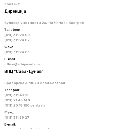
Контакт
Дирекција
Булевар уметности 2a, 11070 Нови Београд
Телефон:
(011) 311 94 00
(011) 311 94 02
Факс:
(011) 311 94 03
Е-mail:
office@srbijavode.rs
ВПЦ "Сава-Дунав"
Бродарска 3, 11070 Нови Београд
Телефон:
(011) 311 43 25
(011) 21 43 140
(011) 20 18 100 centrala
Факс:
(011) 311 29 27
Е-mail: