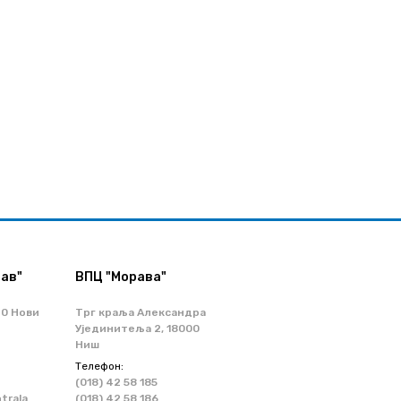
ав"
ВПЦ "Морава"
70 Нови
Трг краља Александра
Ујединитеља 2, 18000
Ниш
Телефон:
(018) 42 58 185
ntrala
(018) 42 58 186