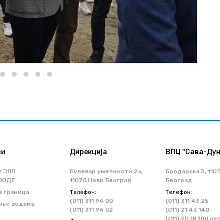
ви
Дирекција
ВПЦ "Сава-Дун
т ЈВП
Булевар уметности 2a,
Бродарска 3, 110
ВОДЕ
11070 Нови Београд
Београд
з граница
Телефон:
Телефон:
(011) 311 94 00
(011) 311 43 25
ање водама
(011) 311 94 02
(011) 21 43 140
(011) 20 18 100 ce