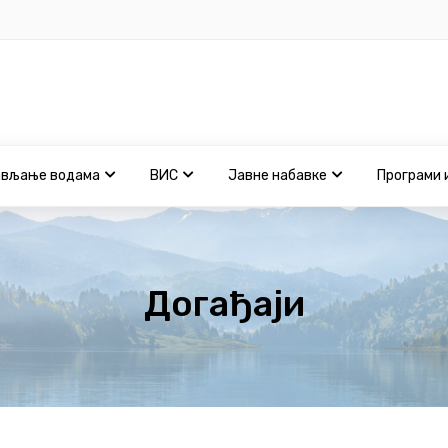
ављање водама
ВИС
Јавне набавке
Програми 
Догађаји