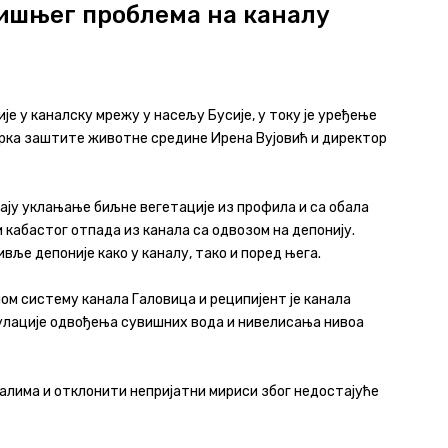
дишњег проблема на каналу
е у каналску мрежу у насељу Бусије, у току је уређење
арка заштите животне средине Ирена Вујовић и директор
ају уклањање биљне вегетације из профила и са обала
 кабастог отпада из канала са одвозом на депонију.
ивље депоније како у каналу, тако и поред њега.
м систему канала Галовица и реципијент је канала
гулације одвођења сувишних вода и нивелисања нивоа
алима и отклонити непријатни мириси због недостајуће