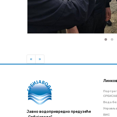
Previous
Next
«
»
Линко
Портре
СРБИЈА
Вода бе
Управљ
Јавно водопривредно предузеће
ВИС