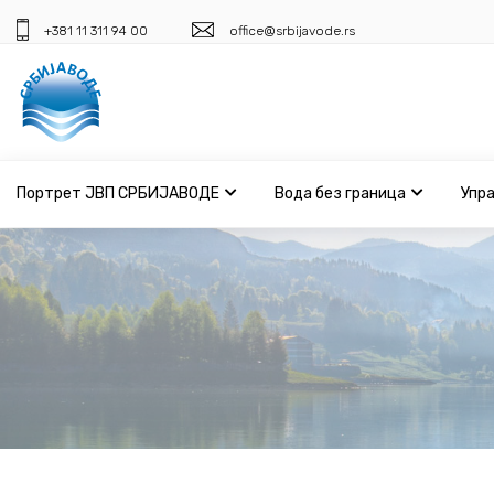
+381 11 311 94 00
office@srbijavode.rs
Портрет ЈВП СРБИЈАВОДЕ
Вода без граница
Упр
Портрет ЈВП СРБИЈАВОДЕ
Вода без граница
Управљање водама
ВИС
Јавне набавке