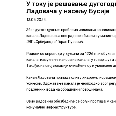
У току је решавање дугого
Ладовача у насељу Бусије
Програми и извештаји
13.05.2024.
Актуелно
Због дугогодушњег проблема изливања канализациј
Контакт
канала Ладовача, а ове радове обишли су минист
ЈВП „Србијаводе” Горан Пузовић.
+381 11 311 94 00
office@srbijavode.rs
Радови се спроводе у дужини од 1226 m и обухват
канала, измуљење наноса из канала, утовар шута и
Такође, на овој локацији очишћене су и уклоњене д
Канал Ладовача припада сливу хидромелиорационо
Усињски. Одржавање канала је неопходно због ре
подземних вода на обрадивим површинама.
Овим радовима обезбедиће се бољи протицај у кан
комуналне инфраструктуре.