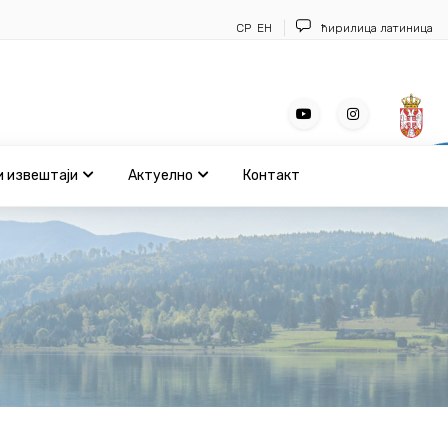
СР
ЕН
ћирилица
латиница
и извештаји
Актуелно
Контакт