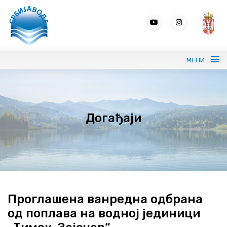
МЕНИ
Портрет ЈВП СРБИЈАВОДЕ
Догађаји
Вода без граница
Управљање водама
ВИС
Јавне набавке
Проглашена ванредна одбрана
од поплава на водној јединици
Програми и извештаји