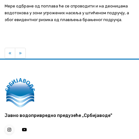
Мере одбране од поплава ће се спроводити и на деоницама
водотокова у зони угрожених насеља у штићеном подручју, а
због евидентног ризика од плављења брањеног подручја.
Previous
Next
«
»
Јавно водопривредно предузеће „Србијаводе"