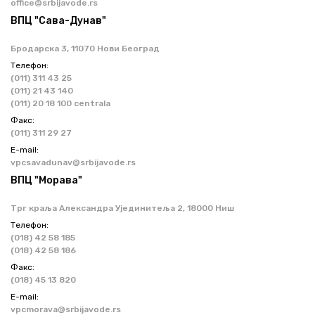
office@srbijavode.rs
ВПЦ "Сава-Дунав"
Бродарска 3, 11070 Нови Београд
Телефон:
(011) 311 43 25
(011) 21 43 140
(011) 20 18 100 centrala
Факс:
(011) 311 29 27
Е-mail:
vpcsavadunav@srbijavode.rs
ВПЦ "Морава"
Трг краља Александра Ујединитеља 2, 18000 Ниш
Телефон:
(018) 42 58 185
(018) 42 58 186
Факс:
(018) 45 13 820
Е-mail:
vpcmorava@srbijavode.rs