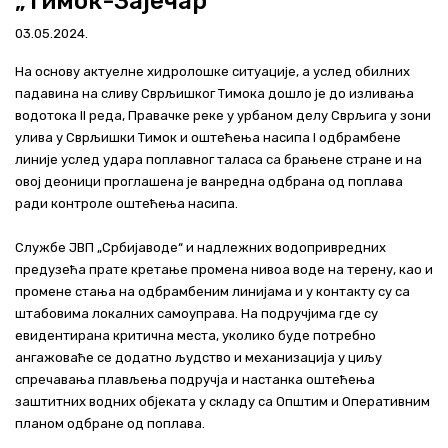
„Тимок-Зајечар“
Актуелно
03.05.2024.
Контакт
На основу актуелне хидролошке ситуације, а услед обилних
падавина на сливу Сврљишког Тимока дошло је до изливања
+381 11 311 94 00
office@srbijavode.rs
водотока II реда, Правачке реке у урбаном делу Сврљига у зони
улива у Сврљишки Тимок и оштећења насипа I одбрамбене
линије услед удара поплавног таласа са брањене стране и на
овој деоници проглашена је ванредна одбрана од поплава
ради контроле оштећења насипа.
Службе ЈВП „Србијаводе“ и надлежних водопривредних
предузећа прате кретање промена нивоа воде на терену, као и
промене стања на одбрамбеним линијама и у контакту су са
штабовима локалних самоуправа. На подручјима где су
евидентирана критична места, уколико буде потребно
ангажоваће се додатно људство и механизација у циљу
спречавања плављења подручја и настанка оштећења
заштитних водних објеката у складу са Општим и Оперативним
планом одбране од поплава.