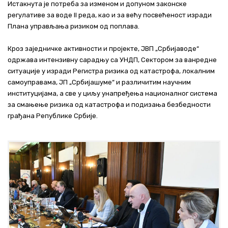
Истакнута је потреба за изменом и допуном законске
регулативе за воде II реда, као и за већу посвећеност изради
Плана управљања ризиком од поплава.
Кроз заједничке активности и пројекте, ЈВП „Србијаводе“
одржава интензивну сарадњу са УНДП, Сектором за ванредне
ситуације у изради Регистра ризика од катастрофа, локалним
самоуправама, ЈП „Србијашуме“ и различитим научним
институцијама, а све у циљу унапређења националног система
за смањење ризика од катастрофа и подизања безбедности
грађана Републике Србије.