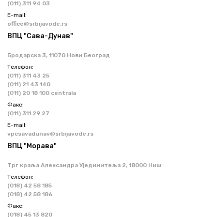
(011) 311 94 03
Е-mail:
office@srbijavode.rs
ВПЦ "Сава-Дунав"
Бродарска 3, 11070 Нови Београд
Телефон:
(011) 311 43 25
(011) 21 43 140
(011) 20 18 100 centrala
Факс:
(011) 311 29 27
Е-mail:
vpcsavadunav@srbijavode.rs
ВПЦ "Морава"
Трг краља Александра Ујединитеља 2, 18000 Ниш
Телефон:
(018) 42 58 185
(018) 42 58 186
Факс:
(018) 45 13 820