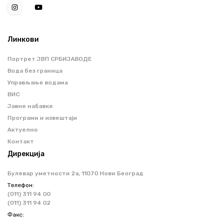
Линкови
Портрет ЈВП СРБИЈАВОДЕ
Вода без граница
Управљање водама
ВИС
Јавне набавке
Програми и извештаји
Актуелно
Контакт
Дирекција
Булевар уметности 2a, 11070 Нови Београд
Телефон:
(011) 311 94 00
(011) 311 94 02
Факс: