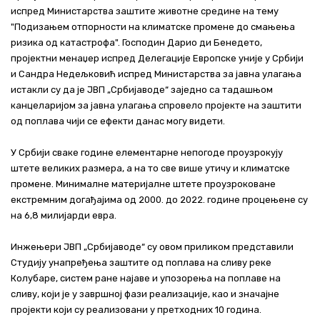
испред Министарства заштите животне средине на тему
"Подизањем отпорности на климатске промене до смањења
ризика од катастрофа". Господин Дарио ди Бенедето,
пројектни менаџер испред Делегације Европске уније у Србији
и Сандра Недељковић испред Министарства за јавна улагања
истакли су да је ЈВП „Србијаводе“ заједно са тадашњом
канцеларијом за јавна улагања спровело пројекте на заштити
од поплава чији се ефекти данас могу видети.
У Србији сваке године елементарне непогоде проузрокују
штете великих размера, а на то све више утичу и климатске
промене. Минималне материјалне штете проузроковане
екстремним догађајима од 2000. до 2022. године процењене су
на 6,8 милијарди евра.
Инжењери ЈВП „Србијаводе“ су овом приликом представили
Студију унапређења заштите од поплава на сливу реке
Колубаре, систем ране најаве и упозорења на поплаве на
сливу, који је у завршној фази реализације, као и значајне
пројекти који су реализовани у претходних 10 година.