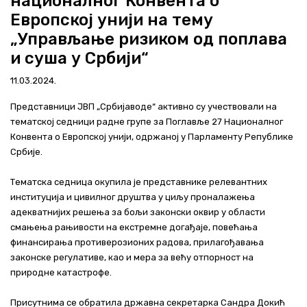
националног Конвента о
Актуелно
Европској унији на тему
„Управљање ризиком од поплава
Контакт
и суша у Србији“
+381 11 311 94 00
office@srbijavode.rs
11.03.2024.
Представници ЈВП „Србијаводе“ активно су учествовали на
тематској седници радне групе за Поглавље 27 Националног
Конвента о Европској унији, одржаној у Парламенту Републике
Србије.
Тематска седница окупила је представнике релевантних
институција и цивилног друштва у циљу проналажења
адекватнијих решења за бољи законски оквир у области
смањења рањивости на екстремне догађаје, повећања
финансирања противерозионих радова, прилагођавања
законске регулативе, као и мера за већу отпорност на
природне катастрофе.
Присутнима се обратила државна секретарка Сандра Докић