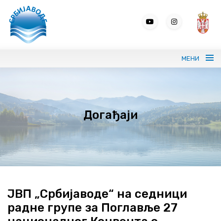
МЕНИ
Портрет ЈВП СРБИЈАВОДЕ
Догађаји
Вода без граница
Управљање водама
ВИС
Јавне набавке
ЈВП „Србијаводе“ на седници
радне групе за Поглавље 27
Програми и извештаји