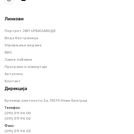
Линкови
Портрет ЈВП СРБИЈАВОДЕ
Вода без граница
Управљање водама
ВИС
Јавне набавке
Програми и извештаји
Актуелно
Контакт
Дирекција
Булевар уметности 2a, 11070 Нови Београд
Телефон:
(011) 311 94 00
(011) 311 94 02
Факс:
(011) 311 94 03