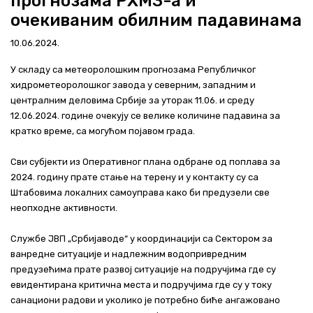
прогнозама РХМЗ-а и
Актуелно
очекиваним обилним падавинама
10.06.2024.
Контакт
У складу са метеоролошким прогнозама Републичког
+381 11 311 94 00
office@srbijavode.rs
хидрометеоролошког завода у северним, западним и
централним деловима Србије за уторак 11.06. и среду
12.06.2024. године очекују се велике количине падавина за
кратко време, са могућом појавом града.
Сви субјекти из Оперативног плана одбране од поплава за
2024. годину прате стање на терену и у контакту су са
Штабовима локалних самоуправа како би предузели све
неопходне активности.
Службе ЈВП „Србијаводе“ у координацији са Сектором за
ванредне ситуације и надлежним водопривредним
предузећима прате развој ситуације на подручјима где су
евидентирана критична места и подручјима где су у току
санациони радови и уколико је потребно биће ангажовано