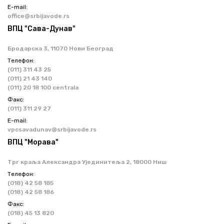
Е-mail:
office@srbijavode.rs
ВПЦ "Сава-Дунав"
Бродарска 3, 11070 Нови Београд
Телефон:
(011) 311 43 25
(011) 21 43 140
(011) 20 18 100 centrala
Факс:
(011) 311 29 27
Е-mail:
vpcsavadunav@srbijavode.rs
ВПЦ "Морава"
Трг краља Александра Ујединитеља 2, 18000 Ниш
Телефон:
(018) 42 58 185
(018) 42 58 186
Факс:
(018) 45 13 820