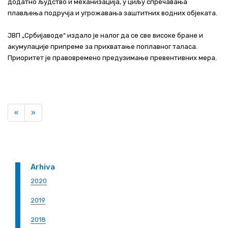
додатно људство и механизација, у циљу спречавања
плављења подручја и угрожавања заштитних водних објеката.
ЈВП „Србијаводе“ издало је налог да се све високе бране и
акумулације припреме за прихватање поплавног таласа.
Приоритет је правовремено предузимање превентивних мера.
Previous
Next
«
»
Arhiva
2020
2019
2018