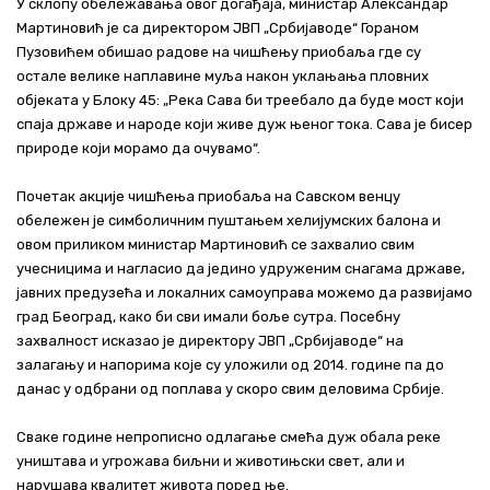
У склопу обележавања овог догађаја, министар Александар
Мартиновић је са директором ЈВП „Србијаводе“ Гораном
Пузовићем обишао радове на чишћењу приобаља где су
остале велике наплавине муља након уклањања пловних
објеката у Блоку 45: „Река Сава би треебало да буде мост који
спаја државе и народе који живе дуж њеног тока. Сава је бисер
природе који морамо да очувамо“.
Почетак акције чишћења приобаља на Савском венцу
обележен је симболичним пуштањем хелијумских балона и
овом приликом министар Мартиновић се захвалио свим
учесницима и нагласио да једино удруженим снагама државе,
јавних предузећа и локалних самоуправа можемо да развијамо
град Београд, како би сви имали боље сутра. Посебну
захвалност исказао је директору ЈВП „Србијаводе“ на
залагању и напорима које су уложили од 2014. године па до
данас у одбрани од поплава у скоро свим деловима Србије.
Сваке године непрописно одлагање смећа дуж обала реке
уништава и угрожава биљни и животињски свет, али и
нарушава квалитет живота поред ње.