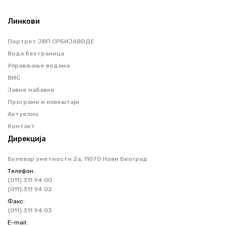
Линкови
Портрет ЈВП СРБИЈАВОДЕ
Вода без граница
Управљање водама
ВИС
Јавне набавке
Програми и извештаји
Актуелно
Контакт
Дирекција
Булевар уметности 2a, 11070 Нови Београд
Телефон:
(011) 311 94 00
(011) 311 94 02
Факс:
(011) 311 94 03
Е-mail: