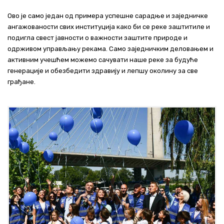
Ово је само један од примера успешне сарадње и заједничке
ангажованости свих институција како би се реке заштитиле и
подигла свест јавности о важности заштите природе и
одрживом управљању рекама. Само заједничким деловањем и
активним учешћем можемо сачувати наше реке за будуће
генерације и обезбедити здравију и лепшу околину за све
грађане.