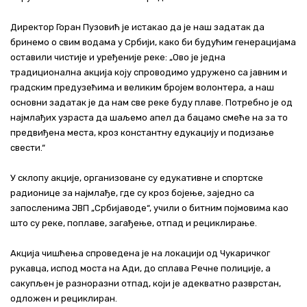
Директор Горан Пузовић је истакао да је наш задатак да
бринемо о свим водама у Србији, како би будућим генерацијама
оставили чистије и уређеније реке: „Ово је једна
традиционална акција коју спроводимо удружено са јавним и
градским предузећима и великим бројем волонтера, а наш
основни задатак је да нам све реке буду плаве. Потребно је од
најмлађих узраста да шаљемо апел да бацамо смеће на за то
предвиђена места, кроз константну едукацију и подизање
свести.“
У склопу акције, организоване су едукативне и спортске
радионице за најмлађе, где су кроз бојење, заједно са
запосленима ЈВП „Србијаводе“, учили о битним појмовима као
што су реке, поплаве, загађење, отпад и рециклирање.
Акција чишћења спроведена је на локацији од Чукаричког
рукавца, испод моста на Ади, до сплава Речне полиције, а
сакупљен је разноразни отпад, који је адекватно разврстан,
одложен и рециклиран.