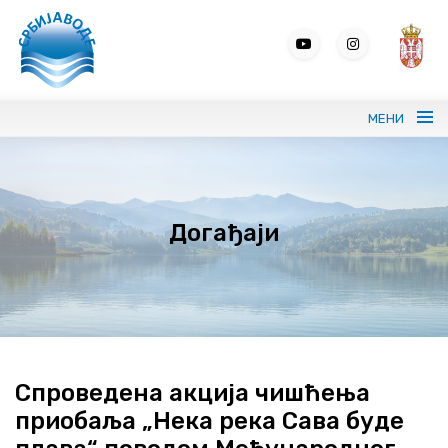
МЕНИ
Портрет ЈВП СРБИЈАВОДЕ
Догађаји
Вода без граница
Управљање водама
ВИС
Јавне набавке
Спроведена акција чишћења
приобаља „Нека река Сава буде
Програми и извештаји