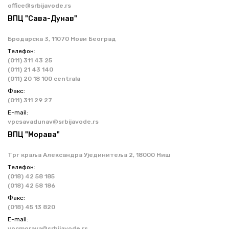
office@srbijavode.rs
ВПЦ "Сава-Дунав"
Бродарска 3, 11070 Нови Београд
Телефон:
(011) 311 43 25
(011) 21 43 140
(011) 20 18 100 centrala
Факс:
(011) 311 29 27
Е-mail:
vpcsavadunav@srbijavode.rs
ВПЦ "Морава"
Трг краља Александра Ујединитеља 2, 18000 Ниш
Телефон:
(018) 42 58 185
(018) 42 58 186
Факс:
(018) 45 13 820
Е-mail:
vpcmorava@srbijavode.rs