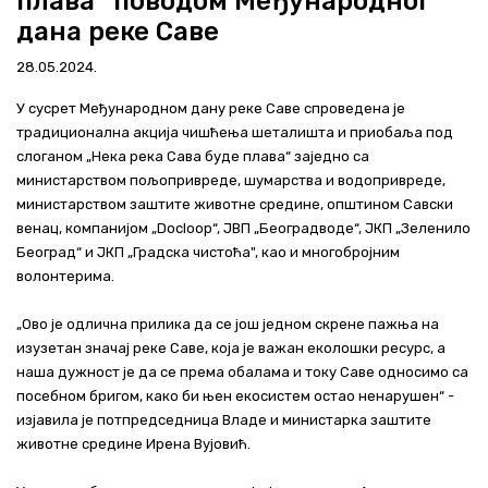
плава“ поводом Међународног
Актуелно
дана реке Саве
28.05.2024.
Контакт
У сусрет Међународном дану реке Саве спроведена је
+381 11 311 94 00
office@srbijavode.rs
традиционална акција чишћења шеталишта и приобаља под
слоганом „Нека река Сава буде плава“ заједно са
министарством пољопривреде, шумарства и водопривреде,
министарством заштите животне средине, општином Савски
венац, компанијом „Docloop“, ЈВП „Београдводе“, ЈКП „Зеленило
Београд“ и ЈКП „Градска чистоћа", као и многобројним
волонтерима.
„Ово је одлична прилика да се још једном скрене пажња на
изузетан значај реке Саве, која је важан еколошки ресурс, а
наша дужност је да се према обалама и току Саве односимо са
посебном бригом, како би њен екосистем остао ненарушен“ -
изјавила је потпредседница Владе и министарка заштите
животне средине Ирена Вујовић.