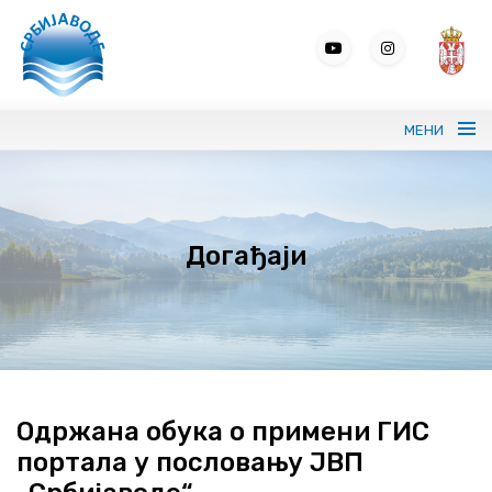
МЕНИ
Портрет ЈВП СРБИЈАВОДЕ
Догађаји
Вода без граница
Управљање водама
ВИС
Јавне набавке
Одржана обука о примени ГИС
портала у пословању ЈВП
Програми и извештаји