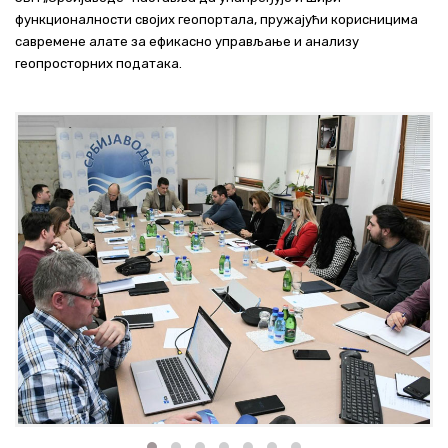
функционалности својих геопортала, пружајући корисницима
савремене алате за ефикасно управљање и анализу
геопросторних података.