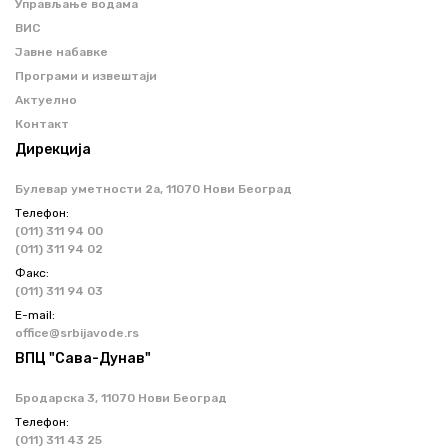
Управљање водама
ВИС
Јавне набавке
Програми и извештаји
Актуелно
Контакт
Дирекција
Булевар уметности 2a, 11070 Нови Београд
Телефон:
(011) 311 94 00
(011) 311 94 02
Факс:
(011) 311 94 03
Е-mail:
office@srbijavode.rs
ВПЦ "Сава-Дунав"
Бродарска 3, 11070 Нови Београд
Телефон:
(011) 311 43 25