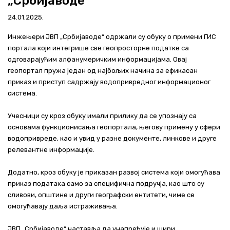
„Србијаводе“
Актуелно
24.01.2025.
Контакт
Инжењери ЈВП „Србијаводе“ одржали су обуку о примени ГИС
портала који интегрише све геопросторне податке са
+381 11 311 94 00
office@srbijavode.rs
одговарајућим алфанумеричким информацијама. Овај
геопортал пружа један од најбољих начина за ефикасан
приказ и приступ садржају водопривредног информационог
система.
Учесници су кроз обуку имали прилику да се упознају са
основама функционисања геопортала, његову примену у сфери
водопривреде, као и увид у разне документе, линкове и друге
релевантне информације.
Додатно, кроз обуку је приказан развој система који омогућава
приказ података само за специфична подручја, као што су
сливови, општине и други географски ентитети, чиме се
омогућавају даља истраживања.
ЈВП „Србијаводе“ наставља да унапређује и шири