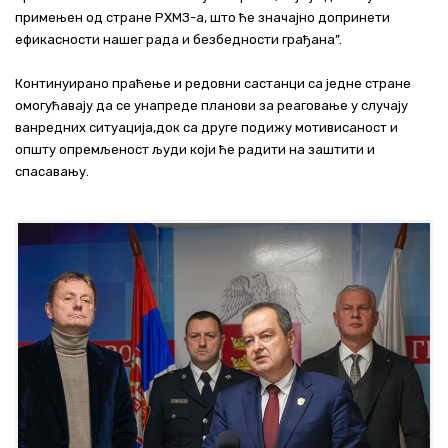
примењен од стране РХМЗ-а, што ће значајно допринети
ефикасности нашег рада и безбедности грађана”.
Континуирано праћење и редовни састанци са једне стране
омогућавају да се унапреде планови за реаговање у случају
ванредних ситуација,док са друге подижу мотивисаност и
општу опремљеност људи који ће радити на заштити и
спасавању.