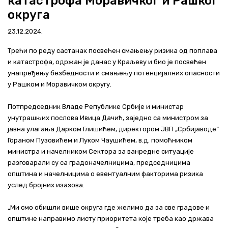
катастрофа Моравичког и Рашког
Актуелно
округа
23.12.2024.
Контакт
Трећи по реду састанак посвећен смањењу ризика од поплава
+381 11 311 94 00
office@srbijavode.rs
и катастрофа, одржан је данас у Краљеву и био је посвећен
унапређењу безбедности и смањењу потенцијалних опасности
у Рашком и Моравичком округу.
Потпредседник Владе Републике Србије и министар
унутрашњих послова Ивица Дачић, заједно са министром за
јавна улагања Дарком Глишићем, директором ЈВП „Србијаводе“
Гораном Пузовићем и Луком Чаушићем, в.д. помоћником
министра и начелником Сектора за ванредне ситуације
разговарали су са градоначелницима, председницима
општина и начелницима о евентуалним факторима ризика
услед бројних изазова.
„Ми смо обишли више округа где желимо да за све градове и
општине направимо листу приоритета које треба као држава