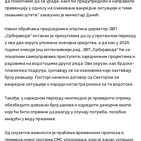
да помогнемо да се ураде, како би предупредили и направили
превенцију у односу на очекиване ванредне ситуације и тиме
смањимо штете“ закључио је министар Дачић.
Након обраћања председника општина директор ЈВП
„Србијаводе“ истакао је присутнима да су у протеклом периоду
у ова два округа уложена значајна средства, а да нас у 2025.
години очекује још интензивнији рад. ЈВП „Србијаводе” ће са
локалним самоуправама приступити заједничким пројектима и
радовима на водотоцима другог реда. Ови окрузи, као брдско-
планинска подручја, суочавају се са изазовима који захтевају
брзу реакцију. Постоји начелни договор са Сектором за
ванредне ситуације о изради катастра ризика за те водотоке.
Такође, у наредном периоду неопходно је проверити опрему,
обезбедити довољан број џакова и одредити дежурне екипе
које ће бити спремне да реагују у случају потребе, посебно
имајући у виду празнике.
Од изузетне важности је праћење временских прогноза и
примена новог система СМС упозорења, који је данас успешно