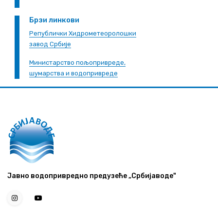
Брзи линкови
Републички Хидрометеоролошки
завод Србије
Министарство пољопривреде,
шумарства и водопривреде
Јавно водопривредно предузеће „Србијаводе"