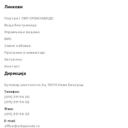
Линкови
Портрет ЈВП СРБИЈАВОДЕ
Вода без граница
Управљање водама
ВИС
Јавне набавке
Програми и извештаји
Актуелно
Контакт
Дирекција
Булевар уметности 2a, 11070 Нови Београд
Телефон:
(011) 311 94 00
(011) 311 94 02
Факс:
(011) 311 94 03
Е-mail:
office@srbijavode.rs