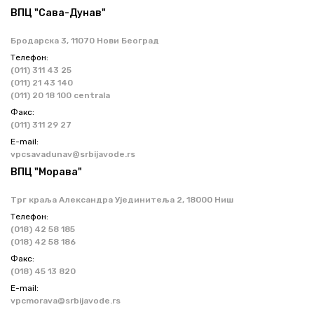
ВПЦ "Сава-Дунав"
Бродарска 3, 11070 Нови Београд
Телефон:
(011) 311 43 25
(011) 21 43 140
(011) 20 18 100 centrala
Факс:
(011) 311 29 27
Е-mail:
vpcsavadunav@srbijavode.rs
ВПЦ "Морава"
Трг краља Александра Ујединитеља 2, 18000 Ниш
Телефон:
(018) 42 58 185
(018) 42 58 186
Факс:
(018) 45 13 820
Е-mail:
vpcmorava@srbijavode.rs