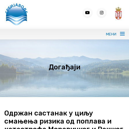
МЕНИ
Портрет ЈВП СРБИЈАВОДЕ
Догађаји
Вода без граница
Управљање водама
ВИС
Јавне набавке
Одржан састанак у циљу
смањења ризика од поплава и
Програми и извештаји