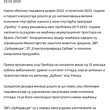
22.02.2023.
Актуелно
Након обилних падавина крајем 2022. и почетком 2023. године
и пораста водостаја дошло је до нагомилавања велике
Контакт
количине плутајућег наноса у зони плутајуће преграде
„Прибој“. У циљу решавања овог проблема 25.11.2022. године
+381 11 311 94 00
office@srbijavode.rs
започети су радови на чишћењу акумулационог простора на
брани „Потпећ“. Координисану акцију чишћења заједно су
спроводили Министарство заштите животне средине, ЈВП
„Србијаводе“, ЈП „Електропривреда Србије“ и локална
комунална предузећа.
Према проценама, код Прибоја се налазило више од 12 хиљада
кубика амбалажног, дрвног и осталог отпада, који је уклоњен и
транспортован на депонију „Дубоко“ код Ужица.
Средином јануара месеца дошло је до нових, још обилнијих
падавина које су узроковале накупљање нове количине
отпада, те је било неопходно приступити новом чишћењу.
ЈВП „Србијаводе“ су у оквиру ових радова учествовале са