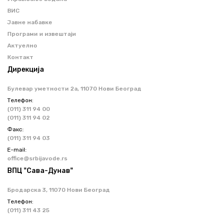
ВИС
Јавне набавке
Програми и извештаји
Актуелно
Контакт
Дирекција
Булевар уметности 2a, 11070 Нови Београд
Телефон:
(011) 311 94 00
(011) 311 94 02
Факс:
(011) 311 94 03
Е-mail:
office@srbijavode.rs
ВПЦ "Сава-Дунав"
Бродарска 3, 11070 Нови Београд
Телефон:
(011) 311 43 25