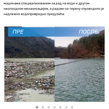
машинама специјализованим за рад на води и другом
неопходном механизацијом, а радове на терену спроводило је
надлежно водопривредно предузеће.