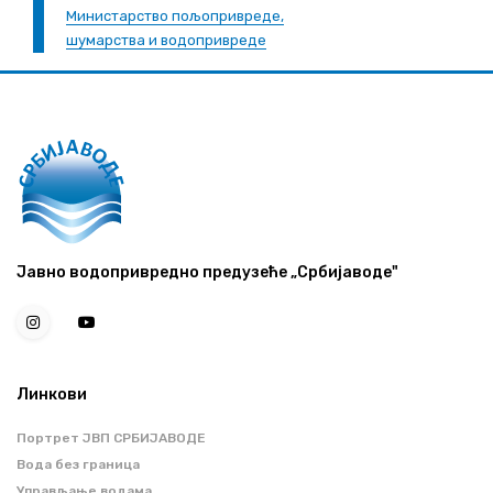
Министарство пољопривреде,
шумарства и водопривреде
Јавно водопривредно предузеће „Србијаводе"
Линкови
Портрет ЈВП СРБИЈАВОДЕ
Вода без граница
Управљање водама