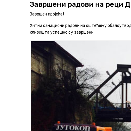
Завршени радови на реци Д
Програми и извештаји
Завршен пројеkat
Хитни санациони радови на оштећењу обалоутврде 
Актуелно
клизишта успешно су завршени.
Контакт
+381 11 311 94 00
office@srbijavode.rs