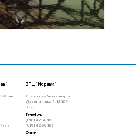
ав"
ВПЦ "Морава"
70 Нови
Трг краља Александра
Ујединитеља 2, 18000
Ниш
Телефон:
(018) 42 58 185
ntrala
(018) 42 58 186
Факс: