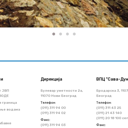
ви
Дирекција
ВПЦ "Сава-Дун
т ЈВП
Булевар уметности 2a,
Бродарска 3, 110
ВОДЕ
11070 Нови Београд
Београд
з граница
Телефон:
Телефон:
(011) 311 94 00
(011) 311 43 25
ање водама
(011) 311 94 02
(011) 21 43 140
(011) 20 18 100 ce
Факс:
абавке
(011) 311 94 03
Факс: