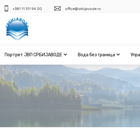
+381 11 311 94 00
office@srbijavode.rs
Портрет ЈВП СРБИЈАВОДЕ
Вода без граница
Упр
Портрет ЈВП СРБИЈАВОДЕ
Вода без граница
Управљање водама
ВИС
Јавне набавке