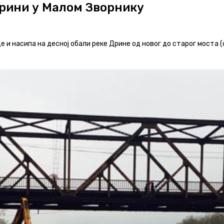
рини у Малом Зворнику
и насипа на десној обали реке Дрине од новог до старог моста (