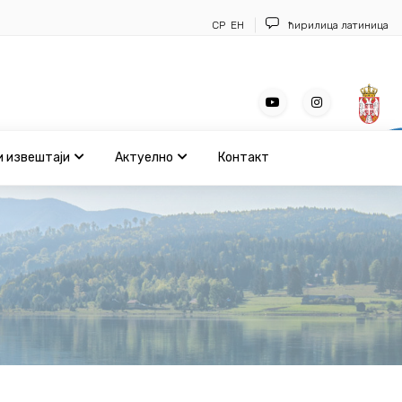
СР
ЕН
ћирилица
латиница
и извештаји
Актуелно
Контакт