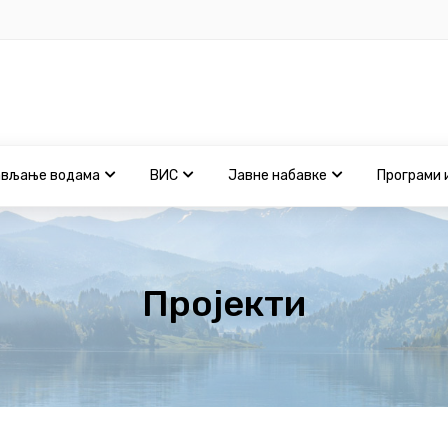
ављање водама
ВИС
Јавне набавке
Програми 
Пројекти