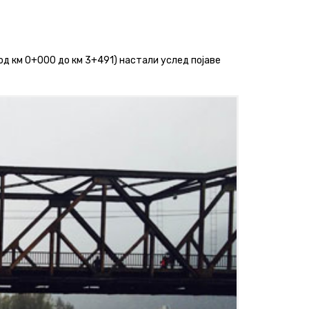
од км 0+000 до км 3+491) настали услед појаве