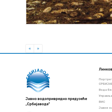
Previous
Next
«
»
Линко
Портре
СРБИЈА
Вода бе
Управљ
Јавно водопривредно предузеће
ВИС
„Србијаводе"
Јавне н