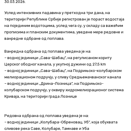
30.03.2026.
Актуелно
Услед интензивних падавина у претходна три дана, на
територији Републике Србије регистрован је пораст водостаја
Контакт
на појединим водотоцима, услед чега су, у складу са важећим
прописима и планским документима, уведене мере редовне и
+381 11 311 94 00
office@srbijavode.rs
ванредне одбране од поплава.
Ванредна одбрана од поплава уведена је на:
– водној јединици „Сава–Шабац“, на регулисаном кориту
Церског ободног канала, у укупној дужини од 27,5 km
– водној јединици „Сава–Шабац“, на Подрињско-колубарском
мелиорационом подручју, у сливу Средњемачванског канала
– водној јединици „Дрина–Лозница“, на Подрињско-
колубарском подручју, у оквиру хидромелиорационог система
Криваја, на територији града Лознице
Редовна одбрана од поплава уведена је на:
– водној јединици „Колубара–Обреновац, Уб“, која обухвата
сливове река Саве, Колубаре, Тамнаве и Уба