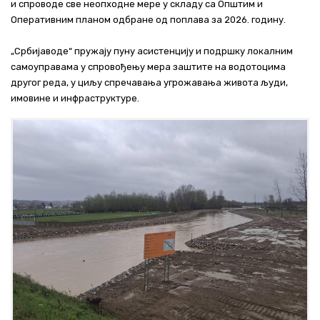
и спроводе све неопходне мере у складу са Општим и
Оперативним планом одбране од поплава за 2026. годину.
„Србијаводе“ пружају пуну асистенцију и подршку локалним
самоуправама у спровођењу мера заштите на водотоцима
другог реда, у циљу спречавања угрожавања живота људи,
имовине и инфраструктуре.