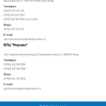
Бродарска 3, 11070 Нови Београд
Телефон:
(011) 311 43 25
(011) 21 43 140
(011) 20 18 100 centrala
Факс:
(011) 311 29 27
Е-mail:
vpcsavadunav@srbijavode.rs
ВПЦ "Морава"
Трг краља Александра Ујединитеља 2, 18000 Ниш
Телефон:
(018) 42 58 185
(018) 42 58 186
Факс:
(018) 45 13 820
Е-mail:
vpcmorava@srbijavode.rs