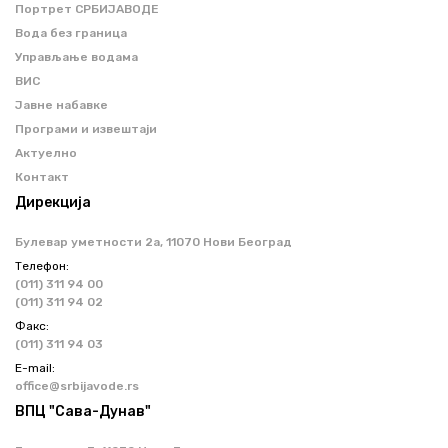
Портрет СРБИЈАВОДЕ
Вода без граница
Управљање водама
ВИС
Јавне набавке
Програми и извештаји
Актуелно
Контакт
Дирекција
Булевар уметности 2a, 11070 Нови Београд
Телефон:
(011) 311 94 00
(011) 311 94 02
Факс:
(011) 311 94 03
Е-mail:
office@srbijavode.rs
ВПЦ "Сава-Дунав"