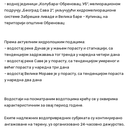
- водној јединици „Колубара–Обреновац, Уб“, мелиорационом
подручју „Београд Сава 2“, укључујући хидромелиорационе
системе Забрешке ливаде и Велика баре – Купинац, на
територији општине Обреновац
Према актуелним хидролошким подацима:
– водостај реке Дунав је у мањем порасту и стагнацији, са
тенденцијом задржавања тог тренда у наредна четири дана
– водостај реке Саве је у порасту, са тенденцијом умереног и
већег пораста у наредна три дана
– водостај Велике Мораве је у порасту, са тенденцијом пораста
у наредна два дана
Водостаји на посматраним водотоцима крећу се у оквирима
карактеристичним за овај период године.
Екипе надлежних водопривредних субјеката су континуирано
ангажоване на терену, уз организовано 24-часовно дежурство,