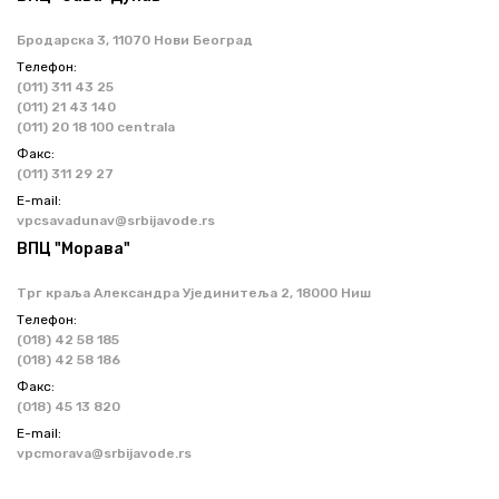
Бродарска 3, 11070 Нови Београд
Телефон:
(011) 311 43 25
(011) 21 43 140
(011) 20 18 100 centrala
Факс:
(011) 311 29 27
Е-mail:
vpcsavadunav@srbijavode.rs
ВПЦ "Морава"
Трг краља Александра Ујединитеља 2, 18000 Ниш
Телефон:
(018) 42 58 185
(018) 42 58 186
Факс:
(018) 45 13 820
Е-mail:
vpcmorava@srbijavode.rs