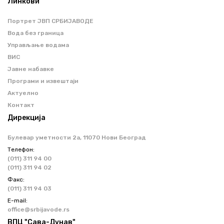
Линкови
Портрет ЈВП СРБИЈАВОДЕ
Вода без граница
Управљање водама
ВИС
Јавне набавке
Програми и извештаји
Актуелно
Контакт
Дирекција
Булевар уметности 2a, 11070 Нови Београд
Телефон:
(011) 311 94 00
(011) 311 94 02
Факс:
(011) 311 94 03
Е-mail:
office@srbijavode.rs
ВПЦ "Сава-Дунав"