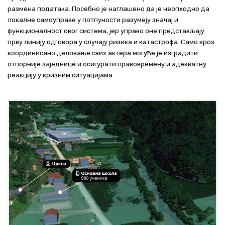
размена података. Посебно је наглашено да је неопходно да
локалне самоуправе у потпуности разумеју значај и
функционалност овог система, јер управо оне представљају
прву линију одговора у случају ризика и катастрофа. Само кроз
координисано деловање свих актера могуће је изградити
отпорније заједнице и осигурати правовремену и адекватну
реакцију у кризним ситуацијама.