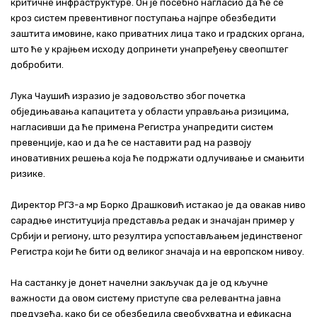
критичне инфраструктуре. Он је посебно нагласио да ће се
кроз систем превентивног поступања најпре обезбедити
заштита имовине, како приватних лица тако и градских органа,
што ће у крајњем исходу допринети унапређењу свеопштег
добробити.
Лука Чаушић изразио је задовољство због почетка
обједињавања капацитета у области управљања ризицима,
нагласивши да ће примена Регистра унапредити систем
превенције, као и да ће се наставити рад на развоју
иновативних решења која ће подржати одлучивање и смањити
ризике.
Директор РГЗ-а мр Борко Драшковић истакао је да овакав ниво
сарадње институција представља редак и значајан пример у
Србији и региону, што резултира успостављањем јединственог
Регистра који ће бити од великог значаја и на европском нивоу.
На састанку је донет начелни закључак да је од кључне
важности да овом систему приступе сва релевантна јавна
предузећа, како би се обезбедила свеобухватна и ефикасна