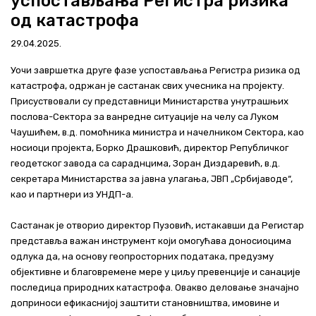
успостављања Регистра ризика
Актуелно
од катастрофа
29.04.2025.
Контакт
Уочи завршетка друге фазе успостављања Регистра ризика од
+381 11 311 94 00
office@srbijavode.rs
катастрофа, одржан је састанак свих учесника на пројекту.
Присуствовали су представници Министарства унутрашњих
послова-Сектора за ванредне ситуације на челу са Луком
Чаушићем, в.д. помоћника министра и начелником Сектора, као
носиоци пројекта, Борко Драшковић, директор Републичког
геодетског завода са сараднцима, Зоран Диздаревић, в.д.
секретара Министарства за јавна улагања, ЈВП „Србијаводе“,
као и партнери из УНДП-а.
Састанак је отворио директор Пузовић, истакавши да Регистар
представља важан инструмент који омогућава доносиоцима
одлука да, на основу геопросторних података, предузму
објективне и благовремене мере у циљу превенције и санације
последица природних катастрофа. Овакво деловање значајно
доприноси ефикаснијој заштити становништва, имовине и