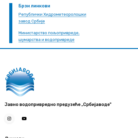
Брзи линкови
Републички Хидрометеоролошки
завод Србије
Министарство пољопривреде,
шумарства и водопривреде
Јавно водопривредно предузеће „Србијаводе"