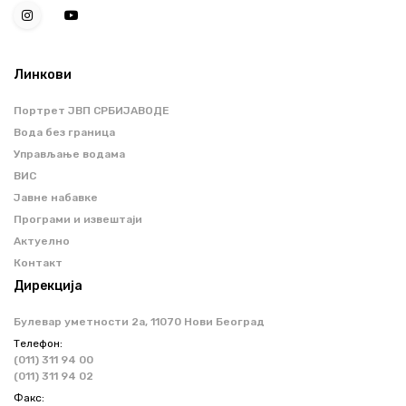
Линкови
Портрет ЈВП СРБИЈАВОДЕ
Вода без граница
Управљање водама
ВИС
Јавне набавке
Програми и извештаји
Актуелно
Контакт
Дирекција
Булевар уметности 2a, 11070 Нови Београд
Телефон:
(011) 311 94 00
(011) 311 94 02
Факс: