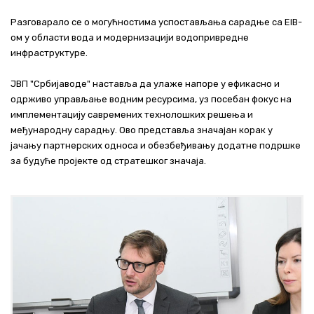
Разговарало се о могућностима успостављања сарадње са EIB-
ом у области вода и модернизацији водопривредне
инфраструктуре.
ЈВП "Србијаводе" наставља да улаже напоре у ефикасно и
одрживо управљање водним ресурсима, уз посебан фокус на
имплементацију савремених технолошких решења и
међународну сарадњу. Ово представља значајан корак у
јачању партнерских односа и обезбеђивању додатне подршке
за будуће пројекте од стратешког значаја.