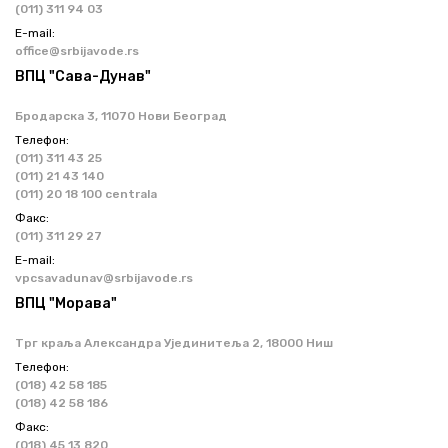
(011) 311 94 03
Е-mail:
office@srbijavode.rs
ВПЦ "Сава-Дунав"
Бродарска 3, 11070 Нови Београд
Телефон:
(011) 311 43 25
(011) 21 43 140
(011) 20 18 100 centrala
Факс:
(011) 311 29 27
Е-mail:
vpcsavadunav@srbijavode.rs
ВПЦ "Морава"
Трг краља Александра Ујединитеља 2, 18000 Ниш
Телефон:
(018) 42 58 185
(018) 42 58 186
Факс:
(018) 45 13 820