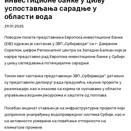
инвестиционе банке у циљу
Актуелно
успостављања сарадње у
области вода
Контакт
29.01.2025.
+381 11 311 94 00
office@srbijavode.rs
Поводом посете представника Европска инвестиционe банкe
(EIB) одржан је састанак у ЈВП „Србијаводе“ са г- Дамјаном
Сорелом, шефом Регионалног центра за Западни Балкан који је
најпре представио рад Европске инвестиционе банке у Србији
у циљу сагледавања потенцијалне сарадње.
Током овог састанка представници ЈВП „Србијаводе” детаљно
су представили делокруг рада предузећа, кључне пројекте у
реализацији, као и изазове са којима се суочавамо у области
управљања водним ресурсима и заштите од поплава.
Посебан акценат стављен је на инфраструктурне пројекте који
доприносе унапређењу водопривредног система Србије, као и
на активности усмерене на повећање отпорности на
климатске промене.