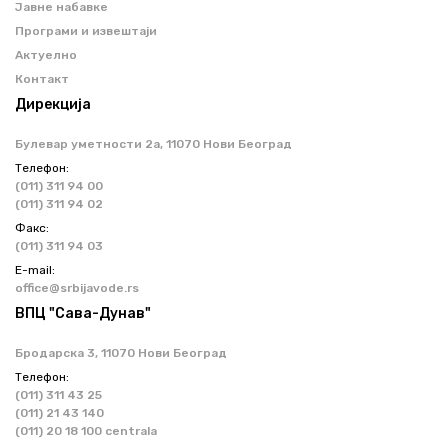
Јавне набавке
Програми и извештаји
Актуелно
Контакт
Дирекција
Булевар уметности 2a, 11070 Нови Београд
Телефон:
(011) 311 94 00
(011) 311 94 02
Факс:
(011) 311 94 03
Е-mail:
office@srbijavode.rs
ВПЦ "Сава-Дунав"
Бродарска 3, 11070 Нови Београд
Телефон:
(011) 311 43 25
(011) 21 43 140
(011) 20 18 100 centrala