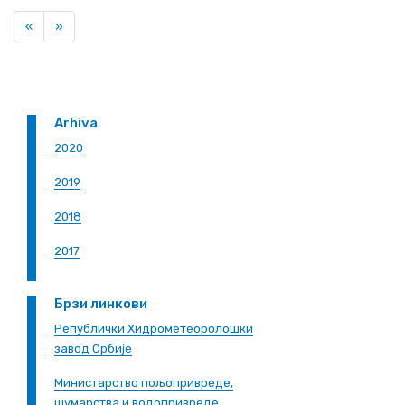
Previous
Next
«
»
Arhiva
2020
2019
2018
2017
Брзи линкови
Републички Хидрометеоролошки
завод Србије
Министарство пољопривреде,
шумарства и водопривреде