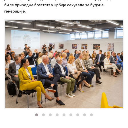
би се природна богатства Србије сачувала за будуће
генерације.