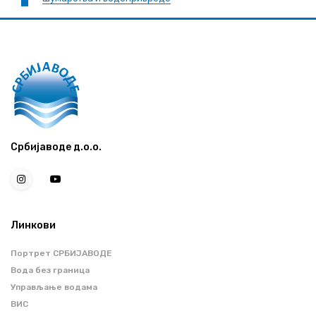
Србијаводе д.о.о.
Линкови
Портрет СРБИЈАВОДЕ
Вода без граница
Управљање водама
ВИС