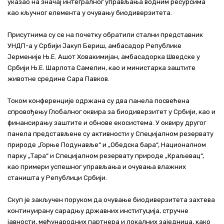
указао на значај интегралног управљања водним ресурсима
као кључног елемента у очувању биодиверзитета.
Присутнима су се на почетку обратили стални представник
УНДП-а у Србији Јакуп Бериш, амбасадор Републике
Јерменије Њ.Е. Ашот Ховакимијан, амбасадорка Шведске у
Србији Њ.Е. Шарлота Самелин, као и министарка заштите
животне средине Сара Павков.
Током конференције одржана су два панела посвећена
спровођењу Глобалног оквира за биодиверзитет у Србији, као и
финансирању заштите и обнове екосистема. У оквиру другог
панела представљене су активности у Специјалном резервату
природе „Горње Подунавље“ и „Обедска бара“, Националном
парку „Тара“ и Специјалном резервату природе „Краљевац“,
као примери успешног управљања и очувања влажних
станишта у Републици Србији.
Скуп је закључен поруком да очување биодиверзитета захтева
континуирану сарадњу државних институција, стручне
јавности, међународних партнера и локалних заједница, како