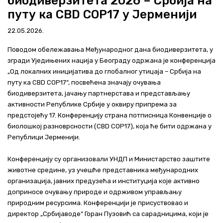
биодиверзитета 2026 – Србија на
Актуелно
путу ка CBD COP17 у Јерменији
22.05.2026.
Контакт
Поводом обележавања Међународног дана биодиверзитета, у
+381 11 311 94 00
office@srbijavode.rs
згради Уједињених нација у Београду одржана је конференција
„Од локалних иницијатива до глобалног утицаја – Србија на
путу ка CBD COP17“, посвећена значају очувања
биодиверзитета, јачању партнерстава и представљању
активности Републике Србије у оквиру припрема за
предстојећу 17. Конференцију страна потписница Конвенције о
биолошкој разноврсности (CBD COP17), која ће бити одржана у
Републици Јерменији.
Конференцију су организовали УНДП и Министарство заштите
животне средине, уз учешће представника међународних
организација, јавних предузећа и институција које активно
доприносе очувању природе и одрживом управљању
природним ресурсима. Конференцији је присуствовао и
директор „Србијаводе“ Горан Пузовић са сарадницима, који је