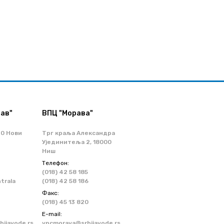
ав"
ВПЦ "Морава"
70 Нови
Трг краља Александра
Ујединитеља 2, 18000
Ниш
Телефон:
(018) 42 58 185
ntrala
(018) 42 58 186
Факс:
(018) 45 13 820
Е-mail:
ijavode.rs
vpcmorava@srbijavode.rs