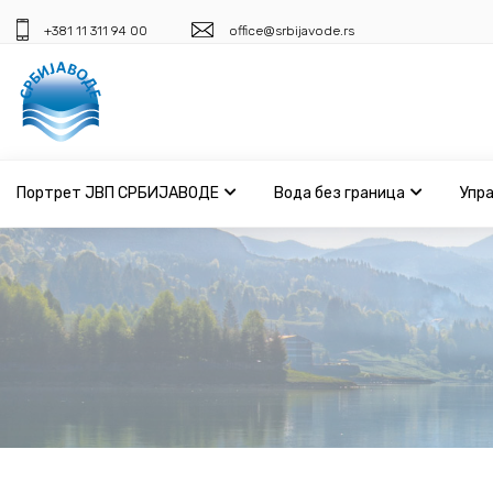
+381 11 311 94 00
office@srbijavode.rs
Портрет ЈВП СРБИЈАВОДЕ
Вода без граница
Упр
Портрет ЈВП СРБИЈАВОДЕ
Вода без граница
Управљање водама
ВИС
Јавне набавке