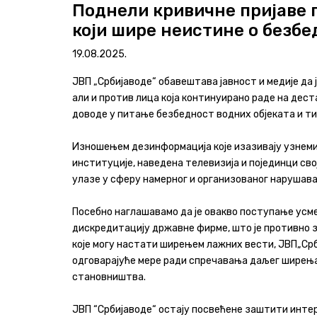
Поднели кривичне пријаве п
који шире неистине о безбе
Програми и извештаји
19.08.2025.
Актуелно
ЈВП „Србијаводе“ обавештава јавност и медије да 
Контакт
али и против лица која континуирано раде на де
доводе у питање безбедност водних објеката и т
+381 11 311 94 00
office@srbijavode.rs
Изношењем дезинформација које изазивају узнеми
институције, наведена телевизија и појединци св
улазе у сферу намерног и организованог нарушава
Посебно наглашавамо да је овакво поступање усм
дискредитацију државне фирме, што је противно 
које могу настати ширењем лажних вести, ЈВП„Срб
одговарајуће мере ради спречавања даљег ширења 
становништва.
ЈВП “Србијаводе“ остају посвећене заштити инте