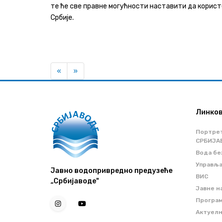
те ће све правне могућности наставити да корист
Србије.
Previous
Next
«
»
Линко
Портре
СРБИЈА
Вода бе
Управљ
Јавно водопривредно предузеће
ВИС
„Србијаводе"
Јавне н
Програм
Актуел