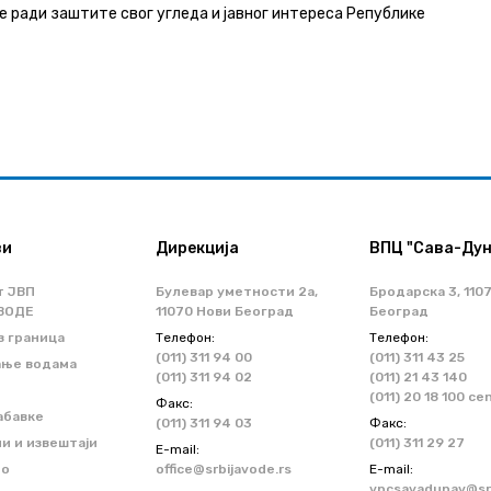
е ради заштите свог угледа и јавног интереса Републике
ви
Дирекција
ВПЦ "Сава-Дун
т ЈВП
Булевар уметности 2a,
Бродарска 3, 110
ВОДЕ
11070 Нови Београд
Београд
з граница
Телефон:
Телефон:
(011) 311 94 00
(011) 311 43 25
ање водама
(011) 311 94 02
(011) 21 43 140
(011) 20 18 100 ce
Факс:
абавке
(011) 311 94 03
Факс:
и и извештаји
(011) 311 29 27
Е-mail:
но
office@srbijavode.rs
Е-mail:
vpcsavadunav@srb