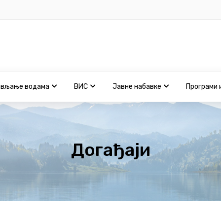
ављање водама
ВИС
Јавне набавке
Програми 
Догађаји