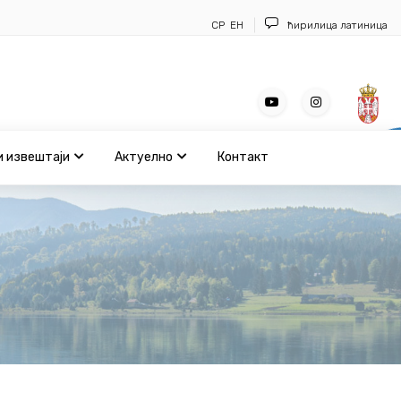
СР
ЕН
ћирилица
латиница
и извештаји
Актуелно
Контакт