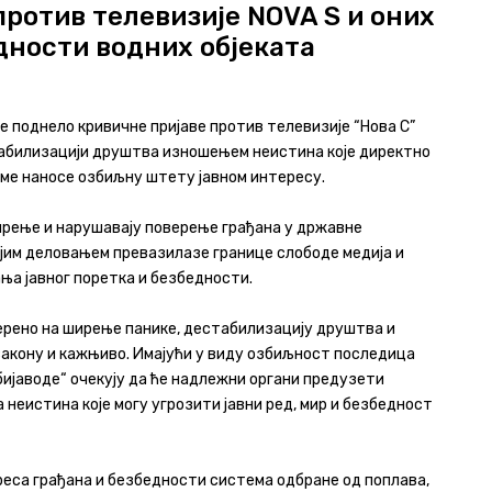
ротив телевизије NOVA S и оних
дности водних објеката
је поднело кривичне пријаве против телевизије “Нова С”
стабилизацији друштва изношењем неистина које директно
име наносе озбиљну штету јавном интересу.
рење и нарушавају поверење грађана у државне
ојим деловањем превазилазе границе слободе медија и
ња јавног поретка и безбедности.
ерено на ширење панике, дестабилизацију друштва и
закону и кажњиво. Имајући у виду озбиљност последица
ијаводе“ очекују да ће надлежни органи предузети
неистина које могу угрозити јавни ред, мир и безбедност
реса грађана и безбедности система одбране од поплава,