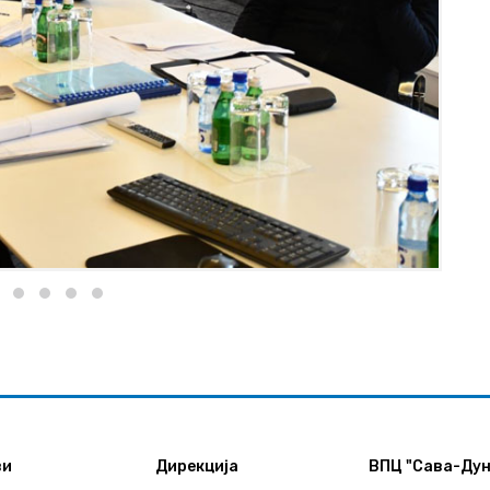
ви
Дирекција
ВПЦ "Сава-Дун