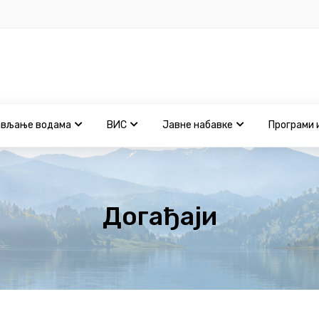
ављање водама
ВИС
Јавне набавке
Програми 
Догађаји