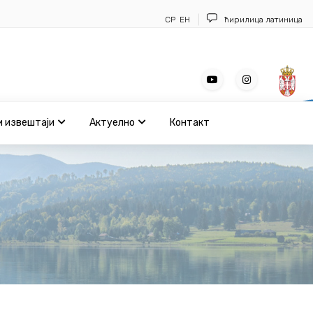
СР
ЕН
ћирилица
латиница
и извештаји
Актуелно
Контакт