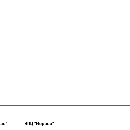
ав"
ВПЦ "Морава"