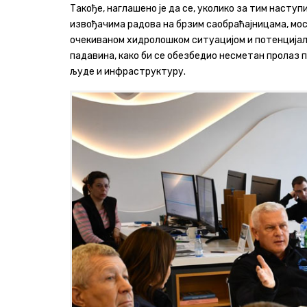
Такође, наглашено је да се, уколико за тим наст
извођачима радова на брзим саобраћајницама, мос
очекиваном хидролошком ситуацијом и потенцијал
падавина, како би се обезбедио несметан пролаз 
људе и инфраструктуру.