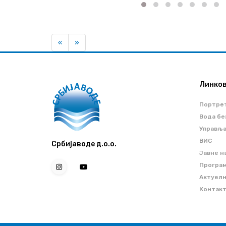
Previous
Next
«
»
Линко
Портре
Вода бе
Управљ
ВИС
Србијаводе д.о.о.
Јавне н
Програм
Актуел
Контак