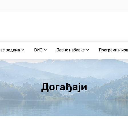
ње водама
ВИС
Јавне набавке
Програми и из
Догађаји