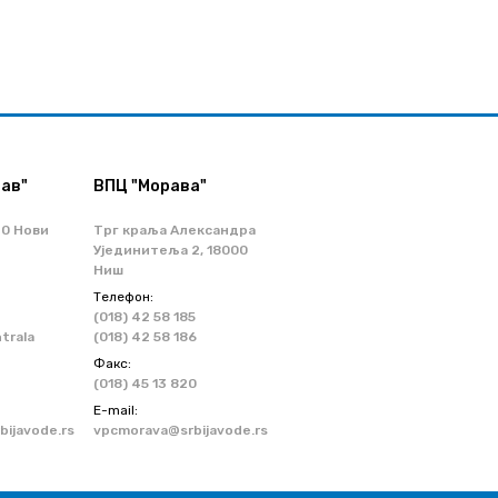
ав"
ВПЦ "Морава"
70 Нови
Трг краља Александра
Ујединитеља 2, 18000
Ниш
Телефон:
(018) 42 58 185
ntrala
(018) 42 58 186
Факс:
(018) 45 13 820
Е-mail:
ijavode.rs
vpcmorava@srbijavode.rs