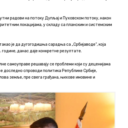
утни радови на потоку Дупљај и Пуховском потоку, након
оритетним локацијама, у складу са планским и системским
као је да дугогодишња сарадња са „Србијаводе“, која
 године, данас даје конкретне резултате.
не самоуправе решавају се проблеми који су деценијама
а се доследно спроводи политика Републике Србије,
лова земље, пре свега грађана, њихове имовине и