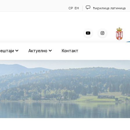
СР
ЕН
ћирилица
латиница
вештаји
Актуелно
Контакт