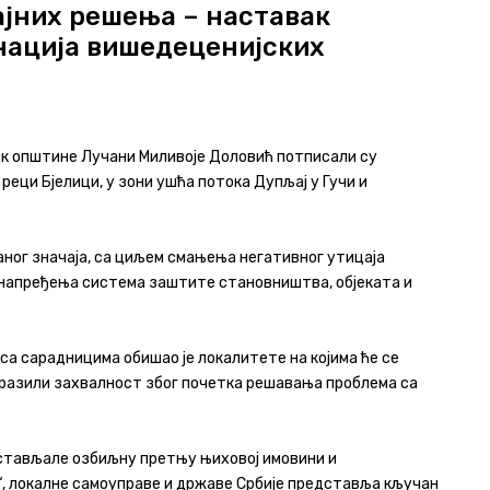
ајних решења – наставак
нација вишедеценијских
ик општине Лучани Миливоје Доловић потписали су
еци Бјелици, у зони ушћа потока Дупљај у Гучи и
ног значаја, са циљем смањења негативног утицаја
 унапређења система заштите становништва, објеката и
а сарадницима обишао је локалитете на којима ће се
зразили захвалност због почетка решавања проблема са
стављале озбиљну претњу њиховој имовини и
“, локалне самоуправе и државе Србије представља кључан