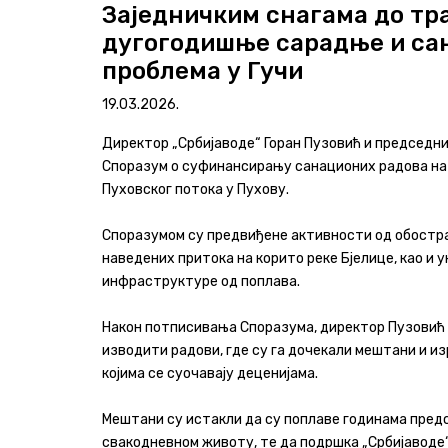
Заједничким снагама до тр
дугогодишње сарадње и са
Програми и извештаји
проблема у Гучи
Актуелно
19.03.2026.
Контакт
Директор „Србијаводе“ Горан Пузовић и председн
Споразум о суфинансирању санационих радова на р
+381 11 311 94 00
office@srbijavode.rs
Пуховског потока у Пухову.
Споразумом су предвиђене активности од обостра
наведених притока на корито реке Бјелице, као и
инфраструктуре од поплава.
Након потписивања Споразума, директор Пузовић с
изводити радови, где су га дочекали мештани и и
којима се суочавају деценијама.
Мештани су истакли да су поплаве годинама пред
свакодневном животу, те да подршка „Србијаводе