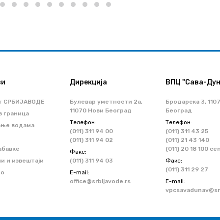
ви
Дирекција
ВПЦ "Сава-Дун
т СРБИЈАВОДЕ
Булевар уметности 2a,
Бродарска 3, 110
11070 Нови Београд
Београд
з граница
Телефон:
Телефон:
ање водама
(011) 311 94 00
(011) 311 43 25
(011) 311 94 02
(011) 21 43 140
абавке
(011) 20 18 100 ce
Факс:
и и извештаји
(011) 311 94 03
Факс:
(011) 311 29 27
но
Е-mail:
office@srbijavode.rs
Е-mail:
т
vpcsavadunav@srb