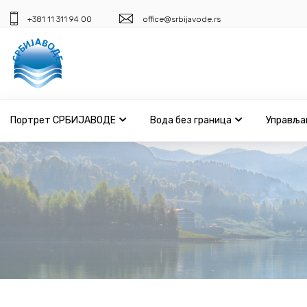
+381 11 311 94 00
office@srbijavode.rs
Портрет СРБИЈАВОДЕ
Вода без граница
Управља
Портрет СРБИЈАВОДЕ
Вода без граница
Управљање водама
ВИС
Јавне набавке