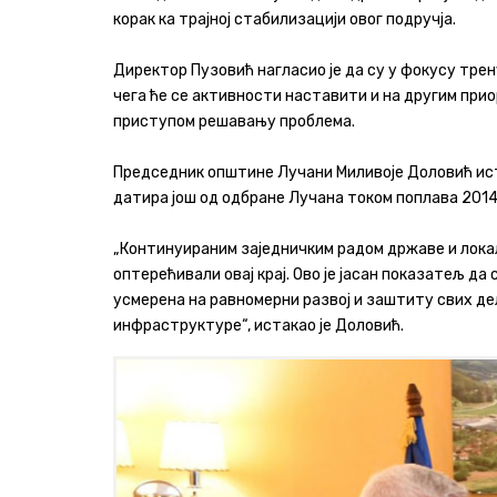
корак ка трајној стабилизацији овог подручја.
Директор Пузовић нагласио је да су у фокусу трен
чега ће се активности наставити и на другим при
приступом решавању проблема.
Председник општине Лучани Миливоје Доловић иста
датира још од одбране Лучана током поплава 2014.
„Континуираним заједничким радом државе и локал
оптерећивали овај крај. Ово је јасан показатељ д
усмерена на равномерни развој и заштиту свих де
инфраструктуре“, истакао је Доловић.