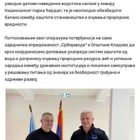
узводни делови наведених водотока налазе у оквиру
Националног парка Ђердап, те је неопходно обезбедити
баланс између заштите становништва и очувања природних
вредности.
Потписивањем овог споразума потврђена је не само
заједничка опредељеност „Србијаводе“ и Општине Кладово да
кроз координисано деловање унапреде систем заштите од
вода и допринесу очувању природних ресурса, већ и успешна
сарадња између државних институција и локалних самоуправа
у решавању питања од значаја за безбедност грађана и
одрживи развој.