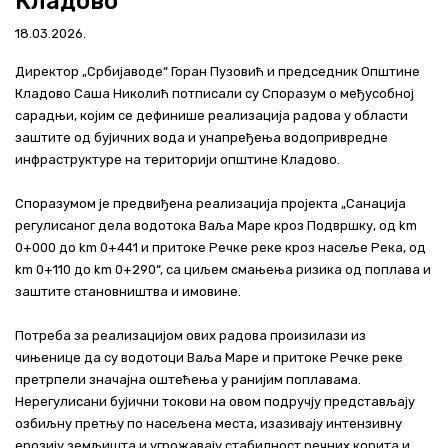
Кладово
Актуелно
18.03.2026.
Контакт
Директор „Србијаводе“ Горан Пузовић и председник Општине
Кладово Саша Николић потписали су Споразум о међусобној
+381 11 311 94 00
office@srbijavode.rs
сарадњи, којим се дефинише реализација радова у области
заштите од бујичних вода и унапређења водопривредне
инфраструктуре на територији општине Кладово.
Споразумом је предвиђена реализација пројекта „Санација
регулисаног дела водотока Ваља Маре кроз Подвршку, од km
0+000 до km 0+441 и притоке Речке реке кроз насеље Река, од
km 0+110 до km 0+290“, са циљем смањења ризика од поплава и
заштите становништва и имовине.
Потреба за реализацијом ових радова произилази из
чињенице да су водотоци Ваља Маре и притоке Речке реке
претрпели значајна оштећења у ранијим поплавама.
Нерегулисани бујични токови на овом подручју представљају
озбиљну претњу по насељена места, изазивају интензивну
ерозију земљишта и угрожавају стабилност речних корита и