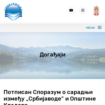
МЕНИ
Портрет СРБИЈАВОДЕ
Догађаји
Вода без граница
Управљање водама
ВИС
Јавне набавке
Потписан Споразум о сарадњи
између „Србијаводе“ и Општине
Програми и извештаји