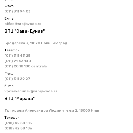
Факс:
(011) 311 94 03
Е-mail:
office@srbijavode.rs
ВПЦ "Сава-Дунав"
Бродарска 3, 11070 Нови Београд
Телефон:
(011) 311 43 25
(011) 21 43 140
(011) 20 18 100 centrala
Факс:
(011) 311 29 27
Е-mail:
vpcsavadunav@srbijavode.rs
ВПЦ "Морава"
Трг краља Александра Ујединитеља 2, 18000 Ниш
Телефон:
(018) 42 58 185
(018) 42 58 186