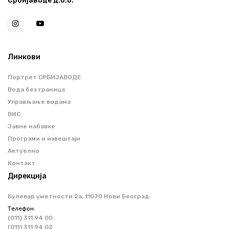
Србијаводе д.о.о.
Линкови
Портрет СРБИЈАВОДЕ
Вода без граница
Управљање водама
ВИС
Јавне набавке
Програми и извештаји
Актуелно
Контакт
Дирекција
Булевар уметности 2a, 11070 Нови Београд
Телефон:
(011) 311 94 00
(011) 311 94 02