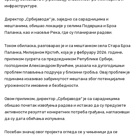
инфраструктуре.
Директор „Србијаводе“ је, заједно са сарадницима и
мештанима, обишао локације у селима Подвршка и Брза
Паланка, као и насеље Река, где су планирани радови.
Током обиласка, разговарао је и са мештанком села Стара Брза
Паланка, Милијаном Крстић, која је у фебруару 2026. године,
приликом сусрета са председником Републике Србије,
господином Александром Вучићем, указала на дугогодишњи
проблем плављења подручја у близини гробља. Овај проблем је
годинама изазивао забринутост мештана због потенцијалне
угрожености имовине и безбедности.
Овом приликом, директор „Србијаводе“ је са сарадницима
обишао почетак извођења радова и истакао да су предузете
активности резултат конкретних потреба грађана, нагласивши
да су дата обећања испуњена.
Посебан значај овог пројекта огледа се у чињеници да се