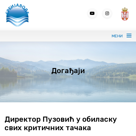
МЕНИ
Портрет ЈВП СРБИЈАВОДЕ
Догађаји
Вода без граница
Управљање водама
ВИС
Јавне набавке
Директор Пузовић у обиласку
свих критичних тачака
Програми и извештаји