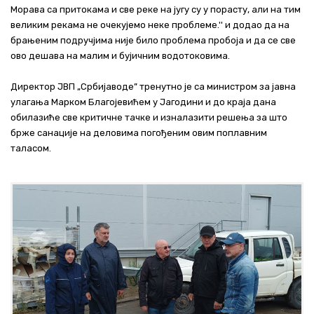
Морава са притокама и све реке на југу су у порасту, али на тим
великим рекама не очекујемо неке проблеме.'' и додао да на
брањеним подручјима није било проблема пробоја и да се све
ово дешава на малим и бујичним водотоковима.
Директор ЈВП „Србијаводе” тренутно је са министром за јавна
улагања Марком Благојевићем у Јагодини и до краја дана
обилазиће све критичне тачке и изналазити решења за што
брже санације на деловима погођеним овим поплавним
таласом.