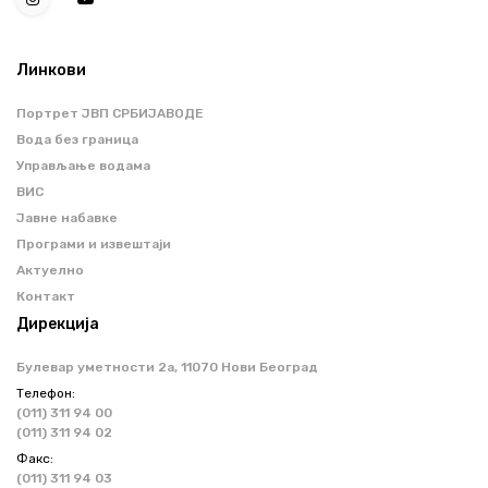
Линкови
Портрет ЈВП СРБИЈАВОДЕ
Вода без граница
Управљање водама
ВИС
Јавне набавке
Програми и извештаји
Актуелно
Контакт
Дирекција
Булевар уметности 2a, 11070 Нови Београд
Телефон:
(011) 311 94 00
(011) 311 94 02
Факс:
(011) 311 94 03