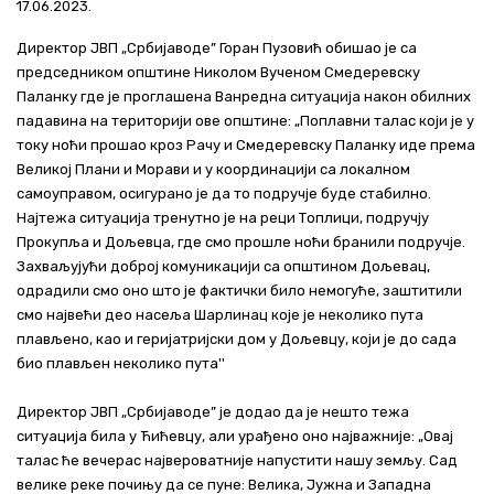
17.06.2023.
Актуелно
​Директор ЈВП „Србијаводе” Горан Пузовић обишао је са
председником општине Николом Вученом Смедеревску
Контакт
Паланку где је проглашена Ванредна ситуација након обилних
падавина на територији ове општине: „Поплавни талас који је у
+381 11 311 94 00
office@srbijavode.rs
току ноћи прошао кроз Рачу и Смедеревску Паланку иде према
Великој Плани и Морави и у координацији са локалном
самоуправом, осигурано је да то подручје буде стабилно.
Најтежа ситуација тренутно је на реци Топлици, подручју
Прокупља и Дољевца, где смо прошле ноћи бранили подручје.
Захваљујући доброј комуникацији са општином Дољевац,
одрадили смо оно што је фактички било немогуће, заштитили
смо највећи део насеља Шарлинац које је неколико пута
плављено, као и геријатријски дом у Дољевцу, који је до сада
био плављен неколико пута''
Директор ЈВП „Србијаводе” је додао да је нешто тежа
ситуација била у Ћићевцу, али урађено оно најважније: „Овај
талас ће вечерас највероватније напустити нашу земљу. Сад
велике реке почињу да се пуне: Велика, Јужна и Западна