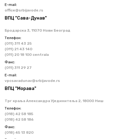
Е-mail:
office@srbijavode.rs
ВПЦ "Сава-Дунав"
Бродарска 3, 11070 Нови Београд
Телефон:
(011) 311 43 25
(011) 21 43 140
(011) 20 18 100 centrala
Факс:
(011) 311 29 27
Е-mail:
vpcsavadunav@srbijavode.rs
ВПЦ "Морава"
Трг краља Александра Ујединитеља 2, 18000 Ниш
Телефон:
(018) 42 58 185
(018) 42 58 186
Факс:
(018) 45 13 820