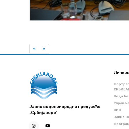
Previous
Next
«
»
Линко
Портре
СРБИЈА
Вода бе
Управљ
Јавно водопривредно предузеће
ВИС
„Србијаводе"
Јавне н
Програм