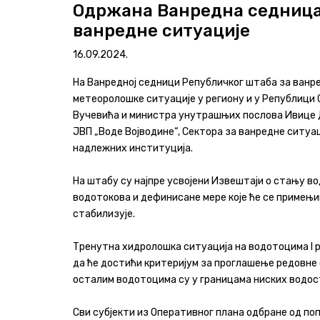
Одржана Ванредна седница
ванредне ситуације
Програми и извештаји
16.09.2024.
Актуелно
На Ванредној седници Републичког штаба за ванре
Контакт
метеоролошке ситуације у региону и у Републици 
Вучевића и министра унутрашњих послова Ивице Д
+381 11 311 94 00
office@srbijavode.rs
ЈВП „Воде Војводине“, Сектора за ванредне ситуа
надлежних институција.
На штабу су најпре усвојени Извештаји о стању в
водотокова и дефинисане мере које ће се примењ
стабилизује.
Тренутна хидролошка ситуација на водотоцима I ре
да ће достићи критеријум за проглашење редовне о
осталим водотоцима су у границама ниских водост
Сви субјекти из Оперативног плана одбране од по