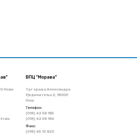
ав"
ВПЦ "Морава"
70 Нови
Трг краља Александра
Ујединитеља 2, 18000
Ниш
Телефон:
(018) 42 58 185
ntrala
(018) 42 58 186
Факс:
(018) 45 13 820