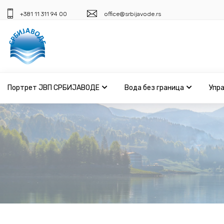
+381 11 311 94 00
office@srbijavode.rs
Портрет ЈВП СРБИЈАВОДЕ
Вода без граница
Упр
Портрет ЈВП СРБИЈАВОДЕ
Вода без граница
Управљање водама
ВИС
Јавне набавке