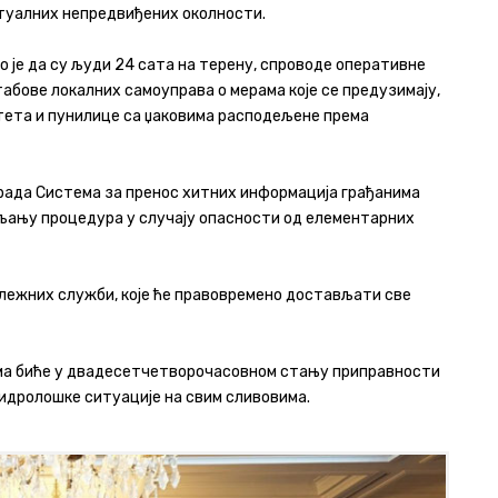
туалних непредвиђених околности.
о је да су људи 24 сата на терену, спроводе оперативне
абове локалних самоуправа о мерама које се предузимају,
итета и пунилице са џаковима расподељене према
 рада Система за пренос хитних информација грађанима
љању процедура у случају опасности од елементарних
адлежних служби, које ће правовремено достављати све
ема биће у двадесетчетворочасовном стању приправности
идролошке ситуације на свим сливовима.