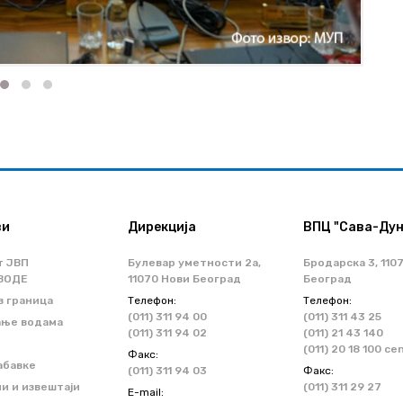
ви
Дирекција
ВПЦ "Сава-Дун
т ЈВП
Булевар уметности 2a,
Бродарска 3, 110
ВОДЕ
11070 Нови Београд
Београд
з граница
Телефон:
Телефон:
(011) 311 94 00
(011) 311 43 25
ање водама
(011) 311 94 02
(011) 21 43 140
(011) 20 18 100 ce
Факс:
абавке
(011) 311 94 03
Факс:
и и извештаји
(011) 311 29 27
Е-mail: