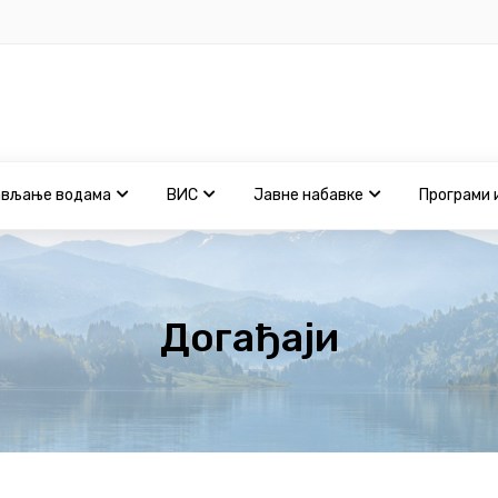
ављање водама
ВИС
Јавне набавке
Програми 
Догађаји