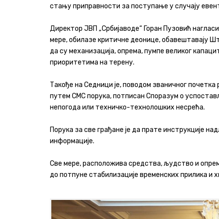
стању приправности за поступање у случају евен
Директор ЈВП „Србијаводе“ Горан Пузовић нагласи
мере, обилазе критичне деонице, обавештавају Шт
да су механизација, опрема, пумпе великог капац
приоритетима на терену.
Такође на Седници је, поводом званичног почетка
путем СМС порука, потписан Споразум о успостав
непогода или техничко-технолошких несрећа.
Порука за све грађане је да прате инструкције н
информације.
Све мере, расположива средства, људство и опр
до потпуне стабилизације временских прилика и х