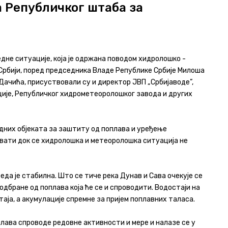
 Републичког штаба за
дне ситуације, која је одржана поводом хидролошко -
Србији, поред председника Владе Републике Србије Милоша
ачића, присуствовали су и директор ЈВП „Србијаводе”,
ције, Републичког хидрометеоролошког завода и других
одних објеката за заштиту од поплава и уређење
ивати док се хидролошка и метеоролошка ситуација не
да је стабилна. Што се тиче река Дунав и Сава очекује се
дбране од поплава која ће се и спроводити. Водостаји на
аја, а акумулације спремне за пријем поплавних таласа.
плава спроводе редовне активности и мере и налазе се у