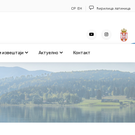
СР
ЕН
ћирилица
латиница
и извештаји
Актуелно
Контакт