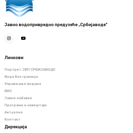
Јавно водопривредно предузеће „Србијаводе"
Линкови
Портрет ЈВП СРБИЈАВОДЕ
Вода без граница
Управљање водама
ВИС
Јавне набавке
Програми и извештаји
Актуелно
Контакт
Дирекција