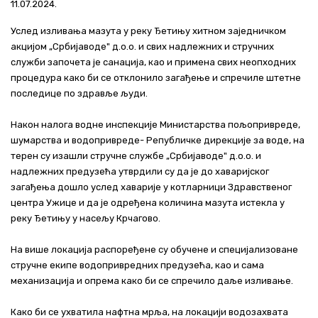
11.07.2024.
Актуелно
Услед изливања мазута у реку Ђетињу хитном заједничком
акцијом „Србијаводе" д.о.о. и свих надлежних и стручних
Контакт
служби започета jе санација, као и примена свих неопходних
процедура како би се отклонило загађење и спречиле штетне
+381 11 311 94 00
office@srbijavode.rs
последице по здравље људи.
Након налога водне инспекције Министарства пољопривреде,
шумарства и водопривреде- Републичке дирекције за воде, на
терен су изашли стручне службе „Србијаводе" д.о.о. и
надлежних предузећа утврдили су да jе до хаваријског
загађења дошло услед хаварије у котларници Здравственог
центра Ужице и да је одређена количина мазута истекла у
реку Ђетињу у насељу Крчагово.
На више локација распоређене су обучене и специјализоване
стручне екипе водопривредних предузећа, као и сама
механизација и опрема како би се спречило даље изливање.
Како би се ухватила нафтна мрља, на локацији водозахвата