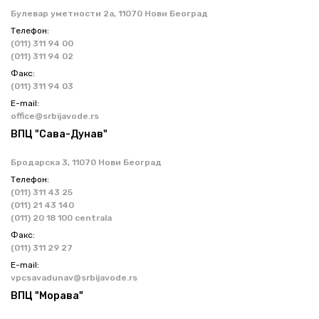
Булевар уметности 2a, 11070 Нови Београд
Телефон:
(011) 311 94 00
(011) 311 94 02
Факс:
(011) 311 94 03
Е-mail:
office@srbijavode.rs
ВПЦ "Сава-Дунав"
Бродарска 3, 11070 Нови Београд
Телефон:
(011) 311 43 25
(011) 21 43 140
(011) 20 18 100 centrala
Факс:
(011) 311 29 27
Е-mail:
vpcsavadunav@srbijavode.rs
ВПЦ "Морава"