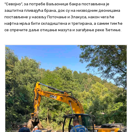
“Севојно”, за потребе Ваљаонице бакра постављена је
заштитна пливајућа брана, док су на низводним деоницама
постављене у насељу Поточање и Злакуса, након чега ће
нафтна мрља бити складиштена и третирана, а самим тим ће
се спречите даље отицање мазута и загађење реке Ђетиње.