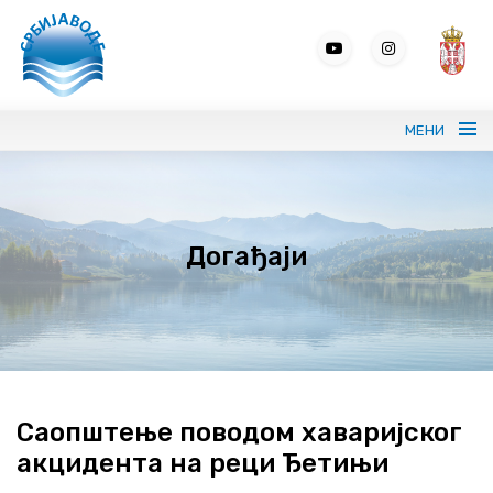
МЕНИ
Портрет ЈВП СРБИЈАВОДЕ
Догађаји
Вода без граница
Управљање водама
ВИС
Јавне набавке
Саопштење поводом хаваријског
акцидента на реци Ђетињи
Програми и извештаји