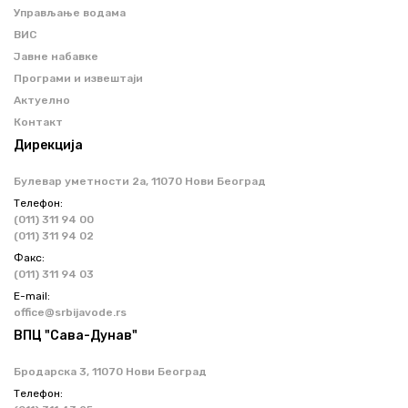
Управљање водама
ВИС
Јавне набавке
Програми и извештаји
Актуелно
Контакт
Дирекција
Булевар уметности 2a, 11070 Нови Београд
Телефон:
(011) 311 94 00
(011) 311 94 02
Факс:
(011) 311 94 03
Е-mail:
office@srbijavode.rs
ВПЦ "Сава-Дунав"
Бродарска 3, 11070 Нови Београд
Телефон: