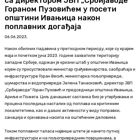
са директором ЈВП „Србијаводе“
Актуелно
Гораном Пузовићем у посети
општини Ивањица након
Контакт
поплавних догађаја
+381 11 311 94 00
office@srbijavode.rs
06.06.2023.
​Након обилних падавина у претходном периоду, које су крајем
маја и почетком јуна 2023. године захватиле територију
западне Србије, одржан је кризни штаб у општини Ивањица
којем су присуствовали министар грађевинарства, саобраћаја и
инфраструктуре Горан Весић, министарка пољопривреде,
шумарства и водопривреде Јелена Танасковић, директор ЈВП
„Србијаводе“ Горан Пузовић и председници општина Ивањица,
Ариље и Пожега. Циљ данашњег састанка био је утврђивање и
процена последица насталих од поплава на критичним
локалитетима, као и даљих активности у виду поправки,
санација и ојачавања насипа на оштећеним деловима.
​Током поплавног таласа највише штете је нането путној
инфраструктури и на пољопривредним површинама, а