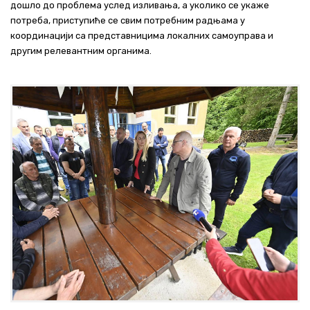
дошло до проблема услед изливања, а уколико се укаже
потреба, приступиће се свим потребним радњама у
координацији са представницима локалних самоуправа и
другим релевантним органима.