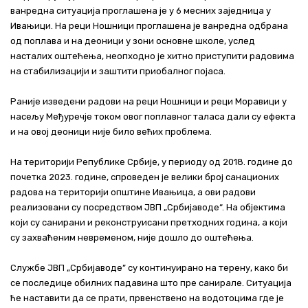
ванредна ситуација проглашена је у 6 месних заједница у
Ивањици. На реци Ношници проглашена је ванредна одбрана
од поплава и на деоници у зони основне школе, услед
насталих оштећења, неопходно је хитно приступити радовима
на стабилизацији и заштити приобалног појаса.
Раније изведени радови на реци Ношници и реци Моравици у
насељу Међуречје током овог поплавног таласа дали су ефекта
и на овој деоници није било већих проблема.
​На територији Републике Србије, у периоду од 2018. године до
почетка 2023. године, спроведен је велики број санационих
радова на територији општине Ивањица, а ови радови
реализовани су посредством ЈВП „Србијаводе“. На објектима
који су санирани и реконструисани претходних година, а који
су захваћеним невременом, није дошло до оштећења.
​Службе ЈВП „Србијаводе” су континуирано на терену, како би
се последице обилних падавина што пре санирале. Ситуација
ће наставити да се прати, првенствено на водотоцима где је