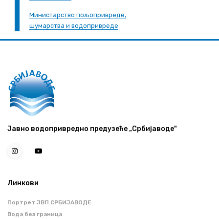
Министарство пољопривреде,
шумарства и водопривреде
Јавно водопривредно предузеће „Србијаводе"
Линкови
Портрет ЈВП СРБИЈАВОДЕ
Вода без граница