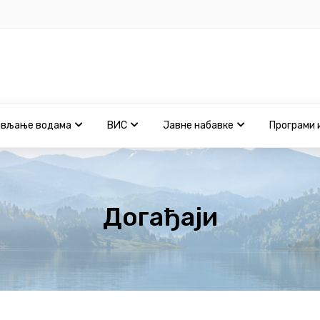
ављање водама
ВИС
Јавне набавке
Програми 
Догађаји