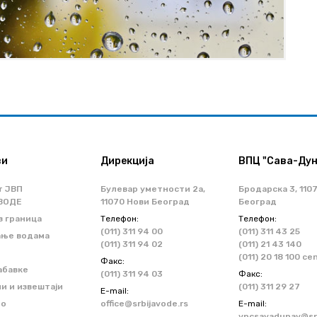
ви
Дирекција
ВПЦ "Сава-Дун
т ЈВП
Булевар уметности 2a,
Бродарска 3, 110
ВОДЕ
11070 Нови Београд
Београд
з граница
Телефон:
Телефон:
(011) 311 94 00
(011) 311 43 25
ање водама
(011) 311 94 02
(011) 21 43 140
(011) 20 18 100 ce
Факс:
абавке
(011) 311 94 03
Факс:
и и извештаји
(011) 311 29 27
Е-mail:
но
office@srbijavode.rs
Е-mail:
vpcsavadunav@srb