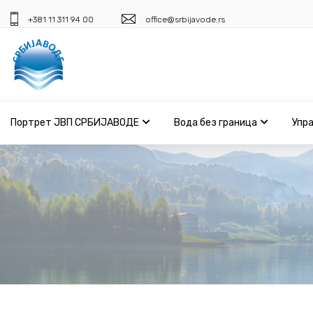
+381 11 311 94 00
office@srbijavode.rs
Портрет ЈВП СРБИЈАВОДЕ
Вода без граница
Упр
Портрет ЈВП СРБИЈАВОДЕ
Вода без граница
Управљање водама
ВИС
Јавне набавке