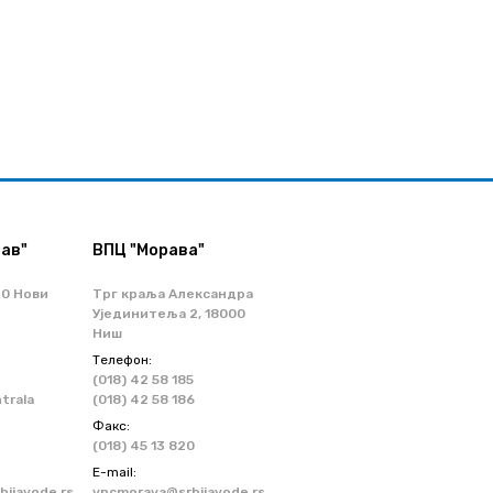
ав"
ВПЦ "Морава"
70 Нови
Трг краља Александра
Ујединитеља 2, 18000
Ниш
Телефон:
(018) 42 58 185
ntrala
(018) 42 58 186
Факс:
(018) 45 13 820
Е-mail:
ijavode.rs
vpcmorava@srbijavode.rs