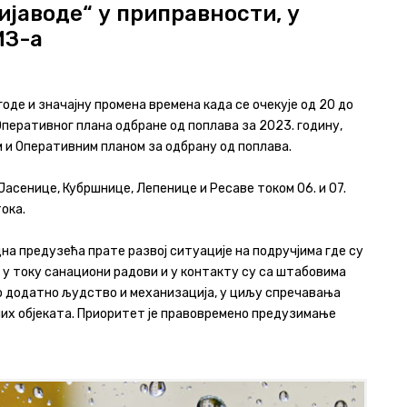
јаводе“ у приправности, у
МЗ-а
оде и значајну промена времена када се очекује од 20 до
Оперативног плана одбране од поплава за 2023. годину,
м и Оперативним планом за одбрану од поплава.
Јасенице, Кубршнице, Лепенице и Ресаве током 06. и 07.
ока.
а предузећа прате развој ситуације на подручјима где су
 у току санациони радови и у контакту су са штабовима
о додатно људство и механизација, у циљу спречавања
их објеката. Приоритет је правовремено предузимање