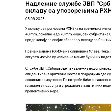
Надлежне службе ЈВП “Срби
складу са упозорењима РХ
Програми и извештаји
05.08.2023.
Актуелно
У складу са прогнозама РХМЗ-а на временске непог
Контакт
40 mm, локално и до 70 mm кише, сви субјекти из 
придржавају се својих обавеза у складу са Општи
+381 11 311 94 00
office@srbijavode.rs
Према најавама РХМЗ-а на сливовима Млаве, Пека, 
августа могућа су изливања мањих бујичних водот
Службе ЈВП „Србијаводе” и надлежна водопривредн
евидентирана критична места и подручјима где су
локалних самоуправа. По потреби биће ангажован
плављења подручја и угрожавања заштитних водн
превентивних мера.