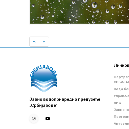
Previous
Next
«
»
Линко
Портре
СРБИЈА
Вода бе
Управљ
Јавно водопривредно предузеће
ВИС
„Србијаводе"
Јавне н
Програм
Актуел