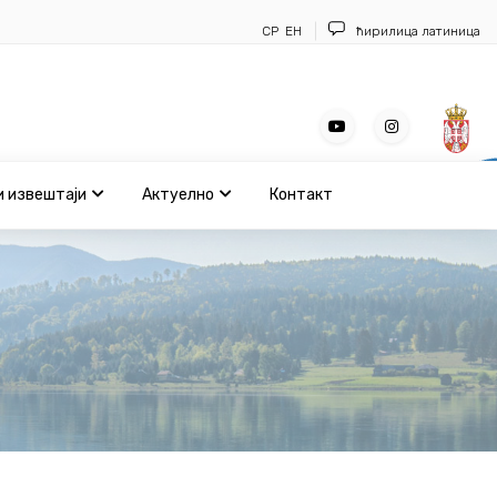
СР
ЕН
ћирилица
латиница
и извештаји
Актуелно
Контакт