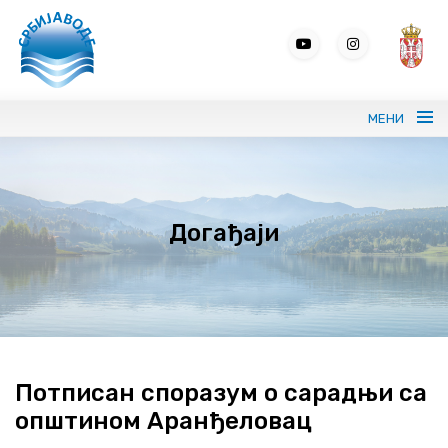
МЕНИ
Портрет СРБИЈАВОДЕ
Догађаји
Вода без граница
Управљање водама
ВИС
Јавне набавке
Потписан споразум о сарадњи са
општином Аранђеловац
Програми и извештаји