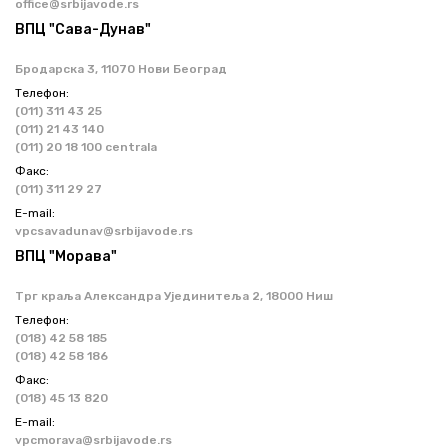
office@srbijavode.rs
ВПЦ "Сава-Дунав"
Бродарска 3, 11070 Нови Београд
Телефон:
(011) 311 43 25
(011) 21 43 140
(011) 20 18 100 centrala
Факс:
(011) 311 29 27
Е-mail:
vpcsavadunav@srbijavode.rs
ВПЦ "Морава"
Трг краља Александра Ујединитеља 2, 18000 Ниш
Телефон:
(018) 42 58 185
(018) 42 58 186
Факс:
(018) 45 13 820
Е-mail:
vpcmorava@srbijavode.rs