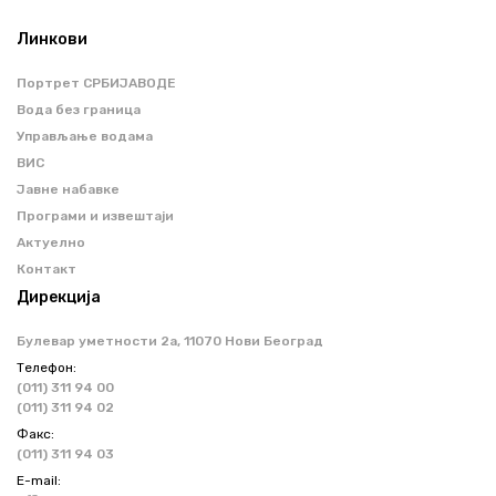
Линкови
Портрет СРБИЈАВОДЕ
Вода без граница
Управљање водама
ВИС
Јавне набавке
Програми и извештаји
Актуелно
Контакт
Дирекција
Булевар уметности 2a, 11070 Нови Београд
Телефон:
(011) 311 94 00
(011) 311 94 02
Факс:
(011) 311 94 03
Е-mail: