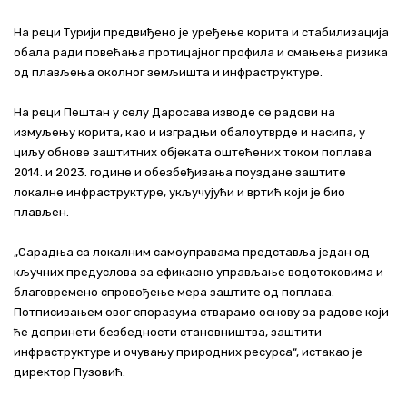
На реци Турији предвиђено је уређење корита и стабилизација
обала ради повећања протицајног профила и смањења ризика
од плављења околног земљишта и инфраструктуре.
На реци Пештан у селу Даросава изводе се радови на
измуљењу корита, као и изградњи обалоутврде и насипа, у
циљу обнове заштитних објеката оштећених током поплава
2014. и 2023. године и обезбеђивања поуздане заштите
локалне инфраструктуре, укључујући и вртић који је био
плављен.
„Сарадња са локалним самоуправама представља један од
кључних предуслова за ефикасно управљање водотоковима и
благовремено спровођење мера заштите од поплава.
Потписивањем овог споразума стварамо основу за радове који
ће допринети безбедности становништва, заштити
инфраструктуре и очувању природних ресурса“, истакао је
директор Пузовић.