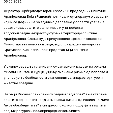
05.03.2026.
Актуелно
Директор „Србијаводе“ Горан Пузовић и председник Општине
Аранђеловац Бојан Радовић потписали су споразум о сарадњи
Контакт
којим се дефинише заједничко деловање у области уређења
водотокова, заштите од поплава и унапређења
+381 11 311 94 00
office@srbijavode.rs
водопривредне инфраструктуре на територији општине
Аранђеловац. Састанку је присуствовао државни секретар
Министарства пољопривреде, водопривреде и шумарства
Братислав Ћирковић, као и представници општине
Аранђеловац.
У оквиру сарадње планирани су санациони радови на рекама
Мисачи, Пештан и Турији, у циљу смањења ризика од поплава и
унапређења безбедности становништва, инфраструктуре и
животне средине.
На реци Мисачи планирани су радови ради повећања степена
заштите од великих вода и смањења ризика од изливања, чиме
ће се обезбедити већа сигурност околног подручја и заштита
водних ресурса и пољопривредног земљишта.