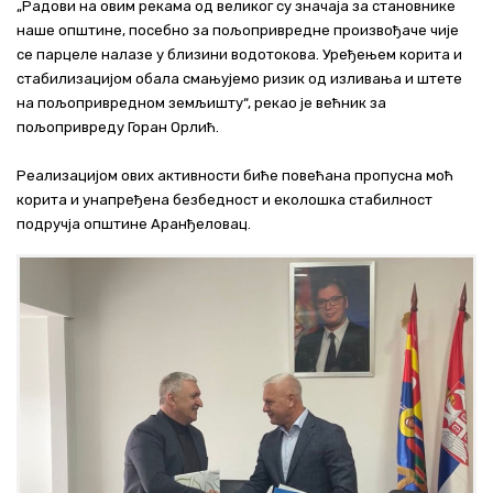
„Радови на овим рекама од великог су значаја за становнике
наше општине, посебно за пољопривредне произвођаче чије
се парцеле налазе у близини водотокова. Уређењем корита и
стабилизацијом обала смањујемо ризик од изливања и штете
на пољопривредном земљишту“, рекао је већник за
пољопривреду Горан Орлић.
Реализацијом ових активности биће повећана пропусна моћ
корита и унапређена безбедност и еколошка стабилност
подручја општине Аранђеловац.