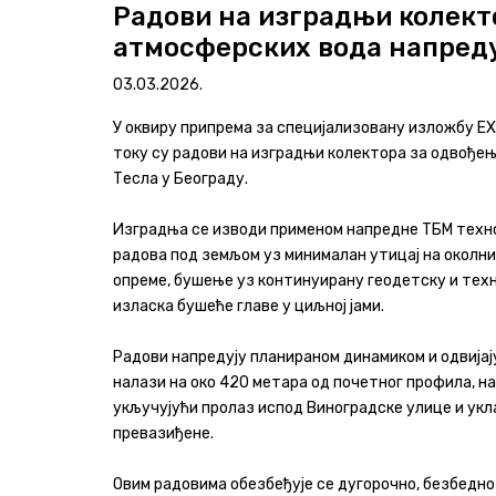
Радови на изградњи колек
атмосферских вода напред
Програми и извештаји
03.03.2026.
Актуелно
У оквиру припрема за специјализовану изложбу EXP
Контакт
току су радови на изградњи колектора за одвође
Тесла у Београду.
+381 11 311 94 00
office@srbijavode.rs
Изградња се изводи применом напредне ТБМ технол
радова под земљом уз минималан утицај на околн
опреме, бушење уз континуирану геодетску и техн
изласка бушеће главе у циљној јами.
Радови напредују планираном динамиком и одвија
налази на око 420 метара од почетног профила, на
укључујући пролаз испод Виноградске улице и ук
превазиђене.
Овим радовима обезбеђује се дугорочно, безбедн