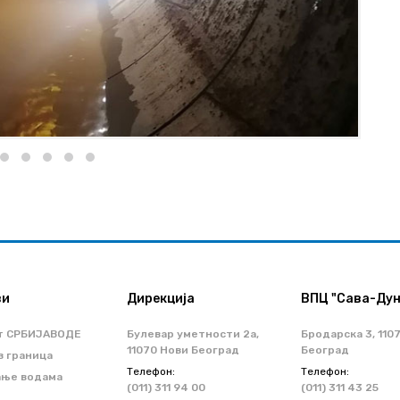
ви
Дирекција
ВПЦ "Сава-Дун
т СРБИЈАВОДЕ
Булевар уметности 2a,
Бродарска 3, 110
11070 Нови Београд
Београд
з граница
Телефон:
Телефон:
ање водама
(011) 311 94 00
(011) 311 43 25