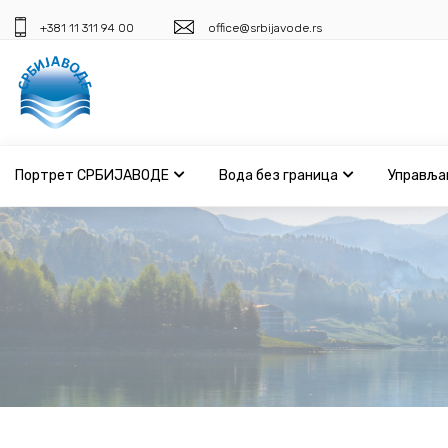
+381 11 311 94 00
office@srbijavode.rs
Портрет СРБИЈАВОДЕ
Вода без граница
Управља
Портрет СРБИЈАВОДЕ
Вода без граница
Управљање водама
ВИС
Јавне набавке