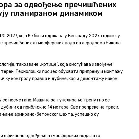
тора за одвођење пречишћених
ују планираном динамиком
O 2027, која ће бити одржана у Београду 2027. године, у
ње пречишћених атмосферских вода са аеродрома Никола
огије, такозване „кртице“, која омогућава извођење
и терен. Технолошки процес обухвата припрему и монтажу
ичку контролу правца и дубине, као и демонтажу након
ју се несметано. Машина за тунелирање тренутно се
 дубини од приближно 14 метара. Све препреке на траси,
лањање армирано-бетонског шахта, успешно су
о и ефикасно одвођење атмосферских вода, што