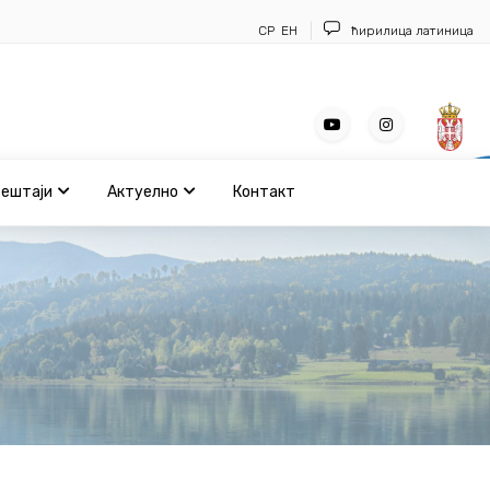
СР
ЕН
ћирилица
латиница
вештаји
Актуелно
Контакт