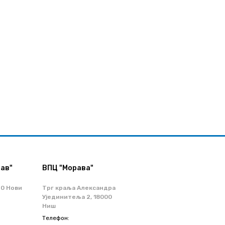
ав"
ВПЦ "Морава"
70 Нови
Трг краља Александра
Ујединитеља 2, 18000
Ниш
Телефон: