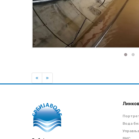
Previous
Next
«
»
Линко
Портре
Вода бе
Управљ
ВИС