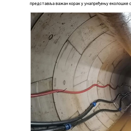
представља важан корак у унапређењу еколошке с