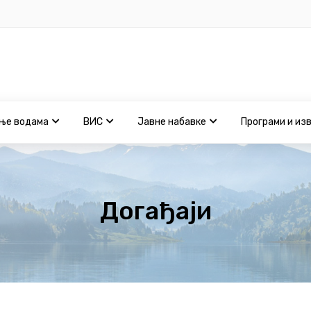
ње водама
ВИС
Јавне набавке
Програми и из
Догађаји