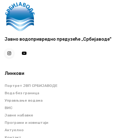
Јавно водопривредно предузеће „Србијаводе"
Линкови
Портрет ЈВП СРБИЈАВОДЕ
Вода без граница
Управљање водама
ВИС
Јавне набавке
Програми и извештаји
Актуелно
Контакт