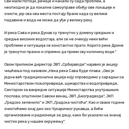
Сви мали потоци, речице и канали су сада проблем, а
неопходно је да локалне самоуправе обиђу ове локације и
очисте, јер сва ова места постају бране када су велике
падавине и вода не може да уђе у велику реку.
И река Сава и река Дунав су тренутно у домену средњих и
средње високих водостаја, али се не очекују неки већи
проблеми и ситуација се константно прати. Корито реке Дрине
је тренутно празно и спремно да прими сву количину воде.“
Овом приликом директор ЈВП „Србијаводе“ најавио је акцију
чишћења под називом „Нека река Сава буде плава: „Ово је
једна већ традиционална акција коју спроводимо у сарадњи са
Министарством пољопривреде, шумарства и водопривреде,
Сектором за ванредне ситуације Министарства унутрашњих
послова, општином Савски венац, ЈВП „Београдводе“, ЈКП
„Градско зеленило“ и ЈКП „Градска чистоћа”. Као и сваке године
очистићемо онај део око Чукаричког рукавца, а биће
организоване и радионице за децу, како би указали на значај
чистих река у нашем окружењу“.