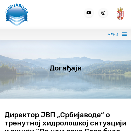
МЕНИ
Портрет ЈВП СРБИЈАВОДЕ
Догађаји
Вода без граница
Управљање водама
ВИС
Јавне набавке
Директор ЈВП „Србијаводе“ о
тренутној хидролошкој ситуацији
Програми и извештаји