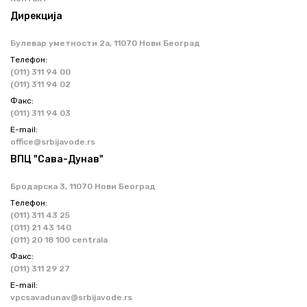
Дирекција
Булевар уметности 2a, 11070 Нови Београд
Телефон:
(011) 311 94 00
(011) 311 94 02
Факс:
(011) 311 94 03
Е-mail:
office@srbijavode.rs
ВПЦ "Сава-Дунав"
Бродарска 3, 11070 Нови Београд
Телефон:
(011) 311 43 25
(011) 21 43 140
(011) 20 18 100 centrala
Факс:
(011) 311 29 27
Е-mail:
vpcsavadunav@srbijavode.rs