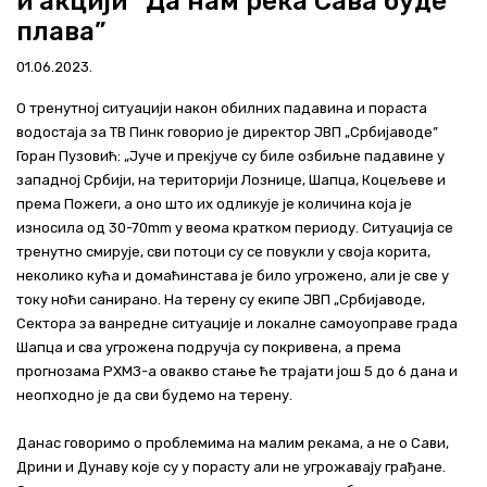
и акцији “Да нам река Сава буде
Актуелно
плава”
01.06.2023.
Контакт
О тренутној ситуацији након обилних падавина и пораста
+381 11 311 94 00
office@srbijavode.rs
водостаја за ТВ Пинк говорио је директор ЈВП „Србијаводе”
Горан Пузовић: „Јуче и прекјуче су биле озбиљне падавине у
западној Србији, на територији Лознице, Шапца, Коцељеве и
према Пожеги, а оно што их одликује је количина која је
износила од 30-70mm у веома кратком периоду. Ситуација се
тренутно смирује, сви потоци су се повукли у своја корита,
неколико кућа и домаћинстава је било угрожено, али је све у
току ноћи санирано. На терену су екипе ЈВП „Србијаводе,
Сектора за ванредне ситуације и локалне самоуоправе града
Шапца и сва угрожена подручја су покривена, а према
прогнозама РХМЗ-а овакво стање ће трајати још 5 до 6 дана и
неопходно је да сви будемо на терену.
Данас говоримо о проблемима на малим рекама, а не о Сави,
Дрини и Дунаву које су у порасту али не угрожавају грађане.