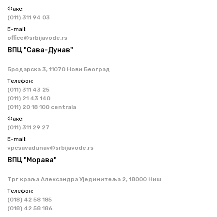
Факс:
(011) 311 94 03
Е-mail:
office@srbijavode.rs
ВПЦ "Сава-Дунав"
Бродарска 3, 11070 Нови Београд
Телефон:
(011) 311 43 25
(011) 21 43 140
(011) 20 18 100 centrala
Факс:
(011) 311 29 27
Е-mail:
vpcsavadunav@srbijavode.rs
ВПЦ "Морава"
Трг краља Александра Ујединитеља 2, 18000 Ниш
Телефон:
(018) 42 58 185
(018) 42 58 186