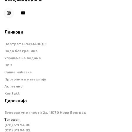
Линкови
Портрет СРБИЈАВОДЕ
Вода без граница
Управљање водама
ВИС
Јавне набавке
Програми и извештаји
Актуелно
Kontakt
Дирекција
Булевар уметности 2a, 11070 Нови Београд
Телефон:
(011) 311 94 00
(011) 311 94 02