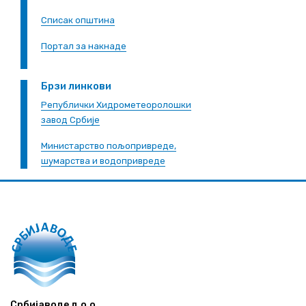
Списак општина
Портал за накнаде
Брзи линкови
Републички Хидрометеоролошки
завод Србије
Министарство пољопривреде,
шумарства и водопривреде
Србијаводе д.о.о.