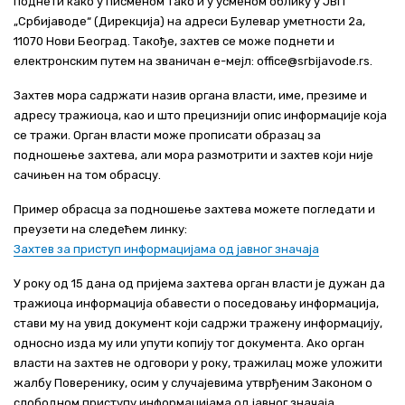
поднети како у писменом тако и у усменом облику у ЈВП
„Србијаводе“ (Дирекција) на адреси Булевар уметности 2а,
11070 Нови Београд. Такође, захтев се може поднети и
електронским путем на званичан е-мејл: office@srbijavode.rs.
Захтев мора садржати назив органа власти, име, презиме и
адресу тражиоца, као и што прецизнији опис информације која
се тражи. Орган власти може прописати образац за
подношење захтева, али мора размотрити и захтев који није
сачињен на том обрасцу.
Пример обрасца за подношење захтева можете погледати и
преузети на следећем линку:
Захтев за приступ информацијама од јавног значаја
У року од 15 дана од пријема захтева орган власти је дужан да
тражиоца информација обавести о поседовању информација,
стави му на увид документ који садржи тражену информацију,
односно изда му или упути копију тог документа. Ако орган
власти на захтев не одговори у року, тражилац може уложити
жалбу Поверенику, осим у случајевима утврђеним Законом о
слободном приступу информацијама од јавног значаја.