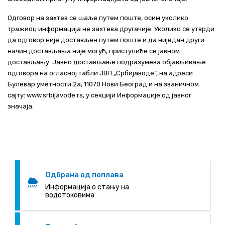
Одговор на захтев се шаље путем поште, осим уколико
тражиоц информација не захтева другачије. Уколико се утврди
да одговор није достављен путем поште и да ниједан други
начин достављања није могућ, приступиће се јавном
достављању. Јавно достављање подразумева објављивање
одговора на огласној табли ЈВП „Србијаводе“, на адреси
Булевар уметности 2а, 11070 Нови Београд и на званичном
сајту: www.srbijavode.rs, у секцији Информације од јавног
значајa.
Одбрана од поплава
Информација о стању на
водотоковима