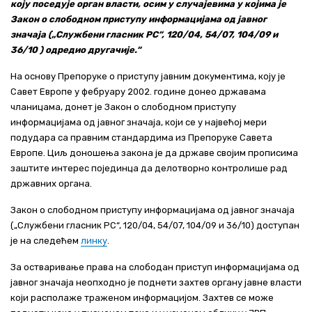
коју поседује орган власти, осим у случајевима у којима је
Актуелно
Закон о слободном приступу информацијама од јавног
значаја („Службени гласник РС“, 120/04, 54/07, 104/09 и
Контакт
36/10 ) одредио другачије.“
На основу Препоруке о приступу јавним документима, коју је
+381 11 311 94 00
office@srbijavode.rs
Савет Европе у фебруару 2002. године донео државама
чланицама, донет је Закон о слободном приступу
информацијама од јавног значаја, који се у највећој мери
подудара са правним стандардима из Препоруке Савета
Европе. Циљ доношења закона је да државе својим прописима
заштите интерес појединца да делотворно контролише рад
државних органа.
Закон о слободном приступу информацијама од јавног значаја
(„Службени гласник РС“, 120/04, 54/07, 104/09 и 36/10) доступан
је на следећем
линку
.
За остваривање права на слободан приступ информацијама од
јавног значаја неопходно је поднети захтев органу јавне власти
који располаже траженом информацијом. Захтев се може