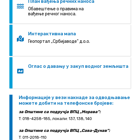
План вађења речних наноса
Oбавештење о правима на
вађење речног наноса.
Интерактивна мапа
Геопортал „Србијаводе" д.о.о.
Оглас о давању у закуп водног земљишта
Информације у вези накнаде за одводњавање
можете добити на телефонске бројеве:
за Општине са подручја ВПЦ „Морава“:
T: 018-4258-185, локали: 137, 138, 140
за Општине са подручја ВПЦ „Сава-Дунав“:
T: 011-2018-110