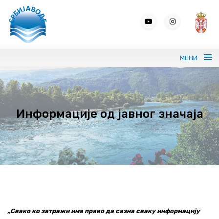
МЕНИ
Портрет СРБИЈАВОДЕ
Информације од јавног значаја
Вода без граница
Управљање водама
ВИС
Јавне набавке
Програми и извештаји
„Свако ко затражи има право да сазна сваку информацију