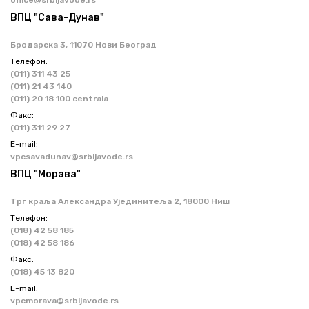
office@srbijavode.rs
ВПЦ "Сава-Дунав"
Бродарска 3, 11070 Нови Београд
Телефон:
(011) 311 43 25
(011) 21 43 140
(011) 20 18 100 centrala
Факс:
(011) 311 29 27
Е-mail:
vpcsavadunav@srbijavode.rs
ВПЦ "Морава"
Трг краља Александра Ујединитеља 2, 18000 Ниш
Телефон:
(018) 42 58 185
(018) 42 58 186
Факс:
(018) 45 13 820
Е-mail:
vpcmorava@srbijavode.rs