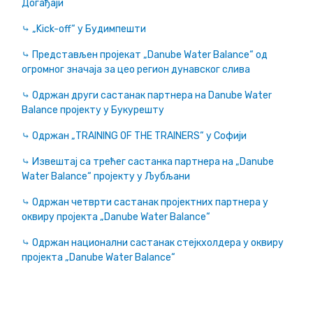
Догађаји
Актуелно
⤷ „Kick-off“ у Будимпешти
Контакт
⤷ Представљен пројекат „Danube Water Balance“ од
огромног значаја за цео регион дунавског слива
+381 11 311 94 00
office@srbijavode.rs
⤷ Одржан други састанак партнера на Danube Water
Balance пројекту у Букурешту
⤷ Одржан „TRAINING OF THE TRAINERS“ у Софији
⤷ Извештај са трећег састанка партнера на „Danube
Water Balance“ пројекту у Љубљани
⤷ Одржан четврти састанак пројектних партнера у
оквиру пројекта „Danube Water Balance“
⤷ Одржан национални састанак стејкхолдера у оквиру
пројекта „Danube Water Balance“