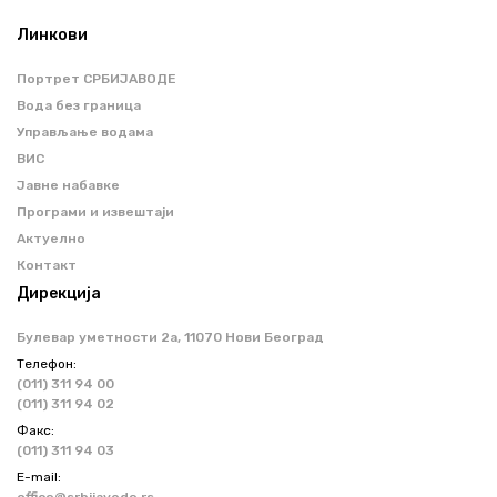
Линкови
Портрет СРБИЈАВОДЕ
Вода без граница
Управљање водама
ВИС
Јавне набавке
Програми и извештаји
Актуелно
Контакт
Дирекција
Булевар уметности 2a, 11070 Нови Београд
Телефон:
(011) 311 94 00
(011) 311 94 02
Факс:
(011) 311 94 03
Е-mail: