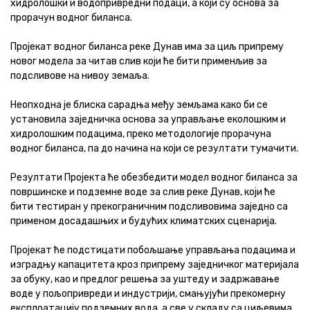
хидролошки и водопривредни подаци, а који су основа за
прорачун водног биланса.
Пројекат водног биланса реке Дунав има за циљ припрему
новог модела за читав слив који ће бити применљив за
подсливове на нивоу земаља.
Неопходна је блиска сарадња међу земљама како би се
установила заједничка основа за управљање еколошким и
хидролошким подацима, преко методологије прорачуна
водног биланса, па до начина на који се резултати тумачити.
Резултати Пројекта ће обезбедити модел водног биланса за
површинске и подземне воде за слив реке Дунав, који ће
бити тестиран у прекограничним подсливовима заједно са
применом досадашњих и будућих климатских сценарија.
Пројекат ће подстицати побољшање управљања подацима и
изградњу капацитета кроз припрему заједничког материјала
за обуку, као и предлог решења за уштеду и задржавање
воде у пољопривреди и индустрији, смањујући прекомерну
експлоатацију подземних вода, а све у складу са циљевима