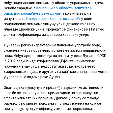
међу подунавским земљама у области управљања водама.
Основа сарадње је
Конвенција у области заштите и
одрживог коришћења реке Дунав
, а која има за циљ
испуњавање
Оквирне директиве о водама ЕУ
у свим
подунавским земљама укључујући и државе које нису
чланице Европске уније. Пројекат се финансира из Interreg
фонда и кофинансира из фондова Европске уније.
Дунавски регион карактерише повећање употребе воде,
смањење нивоа подземних и смањење залиха површинских
вода. Међународна комисија за заштиту реке Дунав - ICPDR
је 2019. године идентификовала „Ефекте климатских
промена у виду суша, недостатака воде, екстремних
хидролошких појава и других утицаја“ као значајне сегменте
у управљања водама реке Дунав.
Овај пројекат укључује и предвиђа заједничке активности
како би се на нивоу слива прилагодили на свеприсутне
ефекте климатских промена. Државе у сливу се такође
разликују по својим праксама у погледу начина на који се
прикупљају, чувају и објављују хидрометеоролошки,