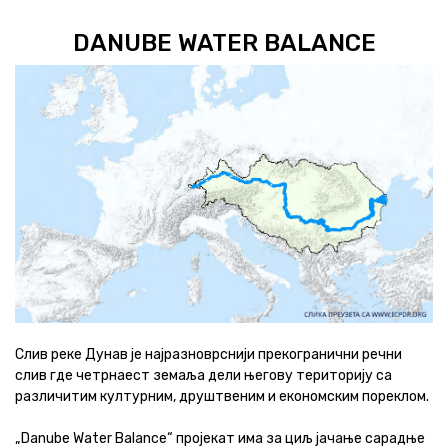
DANUBE WATER BALANCE
Слив реке Дунав је најразноврснији прекогранични речни
слив где четрнаест земаља дели његову територију са
различитим културним, друштвеним и економским пореклом.
„Danube Water Balance“ пројекат има за циљ јачање сарадње