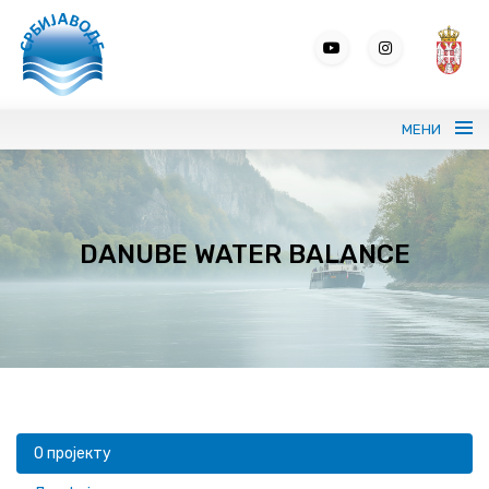
МЕНИ
Портрет СРБИЈАВОДЕ
DANUBE WATER BALANCE
Вода без граница
Управљање водама
ВИС
Јавне набавке
О пројекту
Програми и извештаји