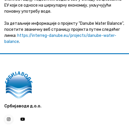
ЕУ који се односе на циркуларну економију, укључујући
поновну употребу воде.
За детаљније информације о пројекту "Danube Water Balance",
посетите званичну веб страницу пројекта путем следећег
линка:
https://interreg-danube.eu/projects/danube-water-
balance
.
Србијаводе д.о.о.